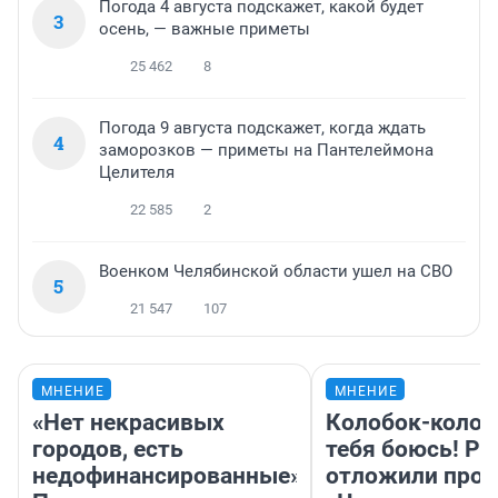
Погода 4 августа подскажет, какой будет
3
осень, — важные приметы
25 462
8
Погода 9 августа подскажет, когда ждать
4
заморозков — приметы на Пантелеймона
Целителя
22 585
2
Военком Челябинской области ушел на СВО
5
21 547
107
МНЕНИЕ
МНЕНИЕ
«Нет некрасивых
Колобок-колобо
городов, есть
тебя боюсь! Ра
недофинансированные».
отложили прок