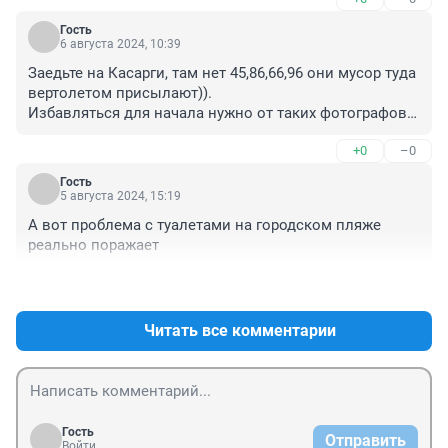
Гость
6 августа 2024, 10:39
Заедьте на Касарги, там нет 45,86,66,96 они мусор туда 
вертолетом присылают)).

Избавляться для начала нужно от таких фотографов 
дэбилов.

+0
–0
Поставили урны - но из них не выносят, установили 
туалеты - но они закрыты, виноваты - туристы из 
Гость
других регионов....
5 августа 2024, 15:19
А вот проблема с туалетами на городском пляже 
реально поражает
+0
–0
Читать все комментарии
Гость
Отправить
Войти