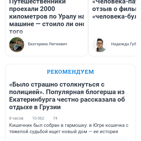
Путешественники
«Человека-пау
проехали 2000
отзыв о фильм
километров по Уралу на
«человека-бул
машине — стоило ли оно
того
Екатерина Литкевич
Надежда Губар
РЕКОМЕНДУЕМ
«Было страшно столкнуться с
полицией». Популярная блогерша из
Екатеринбурга честно рассказала об
отдыхе в Грузии
8 часов
10 062
74
Кишечник был собран в гармошку: в Югре кошечка с
тяжелой судьбой ищет новый дом — ее история