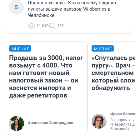
Пошли в «отказ». Кто и почему продает
5
пункты выдачи заказов Wildberries в
Челябинске
21 010
192
МНЕНИЕ
МНЕНИЕ
Продашь за 3000, налог
«Спуталась реч
возьмут с 4000. Что
пургу». Врач — 
нам готовит новый
смертельном д
налоговый закон — он
который слож
коснется импорта и
обнаружить
даже репетиторов
Ирина Волкова
Главврач клини
Анастасия Завгородняя
«Реабилитация 
Волковой»