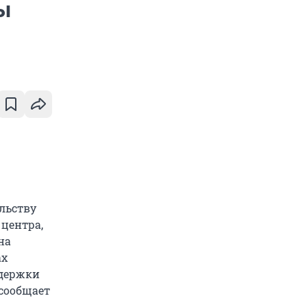
ы
льству
 центра,
на
ах
ддержки
 сообщает