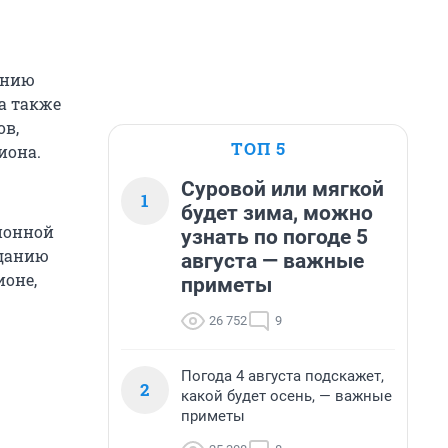
анию
а также
ов,
ТОП 5
иона.
Суровой или мягкой
1
будет зима, можно
ионной
узнать по погоде 5
зданию
августа — важные
ионе,
приметы
26 752
9
Погода 4 августа подскажет,
2
какой будет осень, — важные
приметы