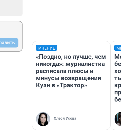
равить
МНЕНИЕ
МНЕНИ
«Поздно, но лучше, чем
Мой б
никогда»: журналистка
береж
расписала плюсы и
хотел
минусы возвращения
тысяч
Кузи в «Трактор»
креди
приех
безоп
Олеся Усова