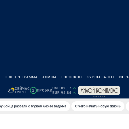
ТЕЛЕПРОГРАММА
АФИША
ГОРОСКОП
КУРСЫ ВАЛЮТ
ИГР
USD 82,17
СЕЙЧАС
3
ПРОБКИ
+28°C
EUR 94,84
у бойца развели с мужем без ее ведома
С чего начать новую жизнь