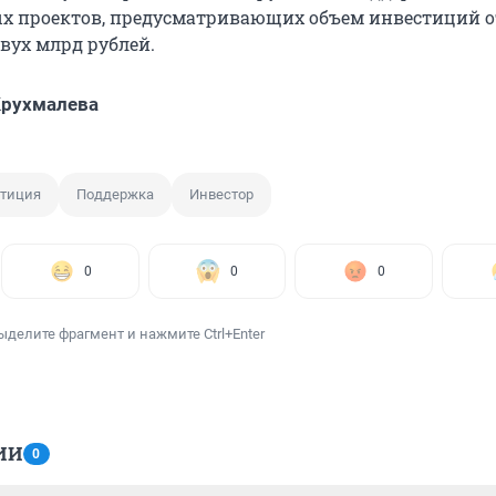
 проектов, предусматривающих объем инвестиций о
вух млрд рублей.
Крухмалева
тиция
Поддержка
Инвестор
0
0
0
ыделите фрагмент и нажмите Ctrl+Enter
ИИ
0