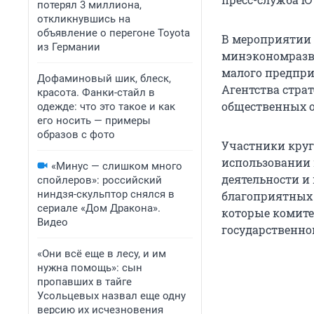
потерял 3 миллиона,
откликнувшись на
объявление о перегоне Toyota
В мероприятии 
из Германии
минэкономразви
малого предпри
Дофаминовый шик, блеск,
Агентства стра
красота. Фанки-стайл в
общественных о
одежде: что это такое и как
его носить — примеры
образов с фото
Участники круг
использовании
«Минус — слишком много
деятельности и
спойлеров»: российский
ниндзя-скульптор снялся в
благоприятных 
сериале «Дом Дракона».
которые комите
Видео
государственно
«Они всё еще в лесу, и им
нужна помощь»: сын
пропавших в тайге
Усольцевых назвал еще одну
версию их исчезновения