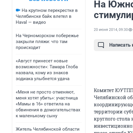
На Южно
На крупном перекрестке в
стимули
Челябинске байк влетел в
Haval — видео
20 июня 2014, 09:30
На Черноморском побережье
закрыли пляжи: что там
Написать
происходит
«Август принесет новые
возможности»: Тамара Глоба
назвала, кому из знаков
зодиака улыбнется удача
Комитет ЮУТПП
«Меня не просто отменяют,
Челябинской об
меня хотят убить»: участница
«Мамы в 16» ответила на
координирующег
обвинения в домогательствах
территории суб
к маленькому сыну
круглого стола
инвестиционной
Житель Челябинской области
пресс-служба 