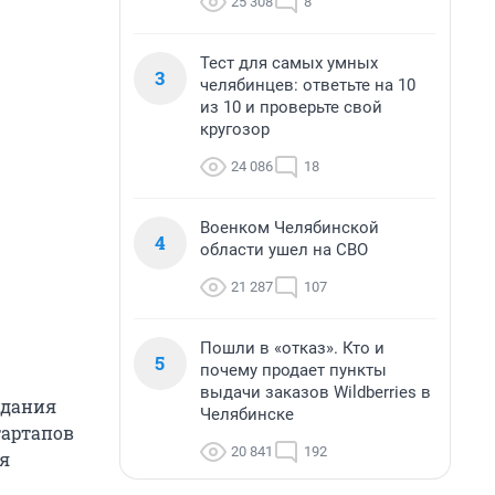
25 308
8
Тест для самых умных
3
челябинцев: ответьте на 10
из 10 и проверьте свой
кругозор
24 086
18
Военком Челябинской
4
области ушел на СВО
21 287
107
Пошли в «отказ». Кто и
5
почему продает пункты
выдачи заказов Wildberries в
здания
Челябинске
тартапов
20 841
192
ия