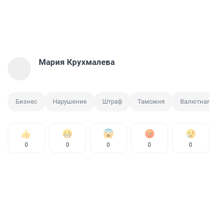
Мария Крухмалева
Бизнес
Нарушение
Штраф
Таможня
Валютная о
0
0
0
0
0