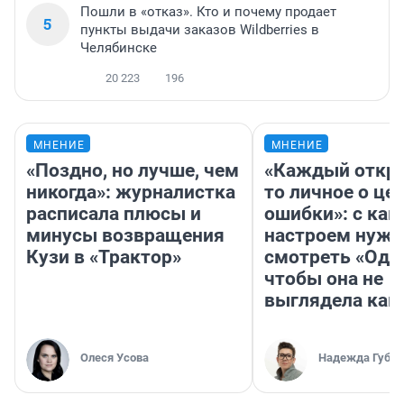
Пошли в «отказ». Кто и почему продает
5
пункты выдачи заказов Wildberries в
Челябинске
20 223
196
МНЕНИЕ
МНЕНИЕ
«Поздно, но лучше, чем
«Каждый откро
никогда»: журналистка
то личное о це
расписала плюсы и
ошибки»: с как
минусы возвращения
настроем нужн
Кузи в «Трактор»
смотреть «Оди
чтобы она не
выглядела как
Олеся Усова
Надежда Губар