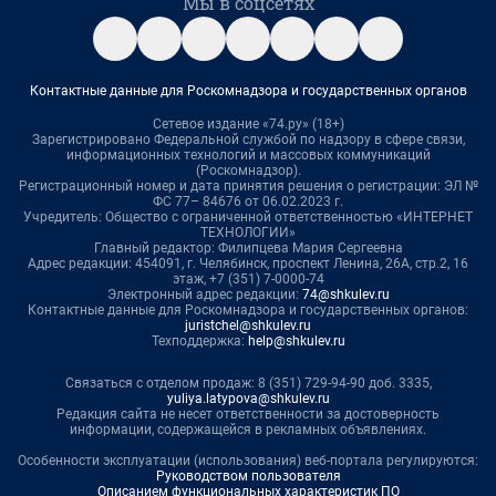
Мы в соцсетях
Контактные данные для Роскомнадзора и государственных органов
Сетевое издание «74.ру» (18+)
Зарегистрировано Федеральной службой по надзору в сфере связи,
информационных технологий и массовых коммуникаций
(Роскомнадзор).
Регистрационный номер и дата принятия решения о регистрации: ЭЛ №
ФС 77– 84676 от 06.02.2023 г.
Учредитель: Общество с ограниченной ответственностью «ИНТЕРНЕТ
ТЕХНОЛОГИИ»
Главный редактор: Филипцева Мария Сергеевна
Адрес редакции: 454091, г. Челябинск, проспект Ленина, 26А, стр.2, 16
этаж, +7 (351) 7-0000-74
Электронный адрес редакции:
74@shkulev.ru
Контактные данные для Роскомнадзора и государственных органов:
juristchel@shkulev.ru
Техподдержка:
help@shkulev.ru
Связаться с отделом продаж: 8 (351) 729-94-90 доб. 3335,
yuliya.latypova@shkulev.ru
Редакция сайта не несет ответственности за достоверность
информации, содержащейся в рекламных объявлениях.
Особенности эксплуатации (использования) веб-портала регулируются:
Руководством пользователя
Описанием функциональных характеристик ПО