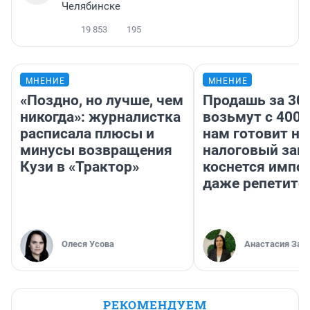
Челябинске
19 853
195
МНЕНИЕ
МНЕНИЕ
«Поздно, но лучше, чем
Продашь за 300
никогда»: журналистка
возьмут с 4000
расписала плюсы и
нам готовит н
минусы возвращения
налоговый зако
Кузи в «Трактор»
коснется импор
даже репетито
Олеся Усова
Анастасия Зав
РЕКОМЕНДУЕМ