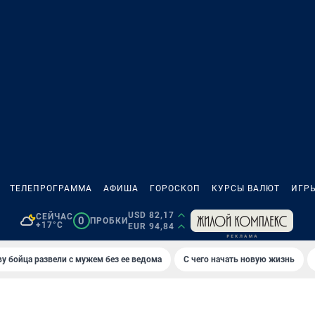
ТЕЛЕПРОГРАММА
АФИША
ГОРОСКОП
КУРСЫ ВАЛЮТ
ИГР
USD 82,17
СЕЙЧАС
0
ПРОБКИ
+17°C
EUR 94,84
у бойца развели с мужем без ее ведома
С чего начать новую жизнь