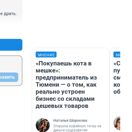
 драть. 
+1
–0
МНЕНИЕ
МНЕНИ
«Покупаешь кота в
«Спут
мешке»:
пургу»
предприниматель из
смерт
равить
Тюмени — о том, как
котор
реально устроен
обнар
бизнес со складами
дешевых товаров
Наталья Шорохова
Открыла кофейную точку на
деньги соцразвития