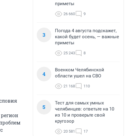
приметы
26 660
9
Погода 4 августа подскажет,
3
какой будет осень, — важные
приметы
25 243
8
Военком Челябинской
4
области ушел на СВО
21 168
110
условия
Тест для самых умных
5
челябинцев: ответьте на 10
 регион
из 10 и проверьте свой
кругозор
 проблем
ус
20 581
17