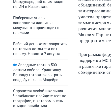
Международной олимпиаде
объединений, б
по ИИ в Казахстане
заинтересованн
участие предст
Побережье Анапы
замминистра эк
заполонили ядовитые
медузы: что происходит с
развития малог
пляжами
Максим Паршин,
предпринимате
Рабочий день хотят сократить,
но только летом — и вот
почему. Новости 7 августа
Программа фору
поддержки МСП
Звездные гости в 500-
и развитие гар
летнем соборе: Криштиану
объединений ст
Роналду готовится сыграть
свадьбу века на Мадейре
Справится любой школьник
Челябинска: пройдите тест по
географии, в котором очень
стыдно ошибиться