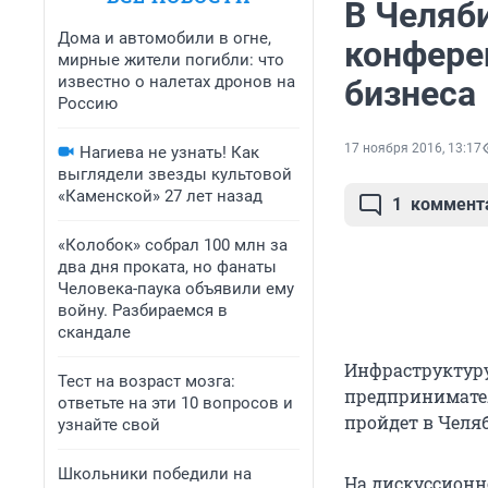
В Челяб
Дома и автомобили в огне,
конфере
мирные жители погибли: что
известно о налетах дронов на
бизнеса
Россию
17 ноября 2016, 13:17
Нагиева не узнать! Как
выглядели звезды культовой
«Каменской» 27 лет назад
1
коммент
«Колобок» собрал 100 млн за
два дня проката, но фанаты
Человека-паука объявили ему
войну. Разбираемся в
скандале
Инфраструктуру
Тест на возраст мозга:
предпринимател
ответьте на эти 10 вопросов и
пройдет в Челяб
узнайте свой
Школьники победили на
На дискуссионн