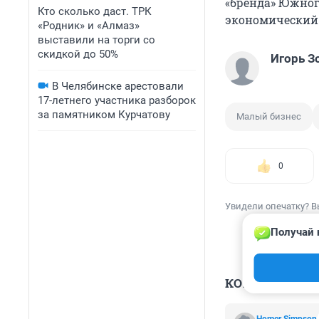
«бренда» Южног
Кто сколько даст. ТРК
экономический 
«Родник» и «Алмаз»
выставили на торги со
скидкой до 50%
Игорь З
В Челябинске арестовали
17-летнего участника разборок
за памятником Курчатову
Малый бизнес
0
Увидели опечатку? В
Получай 
КОММЕНТАР