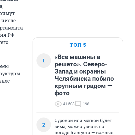
а,
примут
 числе
артамента
тия РФ
него
ТОП 5
«Все машины в
1
решето». Северо-
темы
Запад и окраины
труктуры
Челябинска побило
знес-
крупным градом —
фото
41 508
198
Суровой или мягкой будет
2
зима, можно узнать по
погоде 5 августа — важные