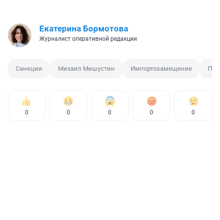
Екатерина Бормотова
Журналист оперативной редакции
Санкции
Михаил Мишустин
Импортозамещение
Пра
0
0
0
0
0