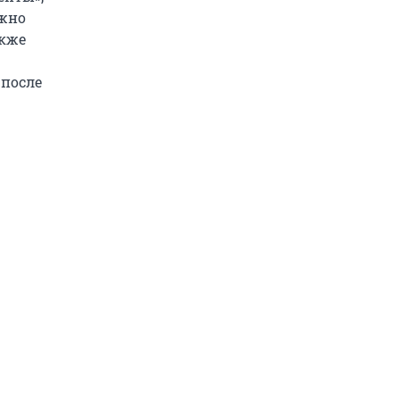
ожно
акже
 после