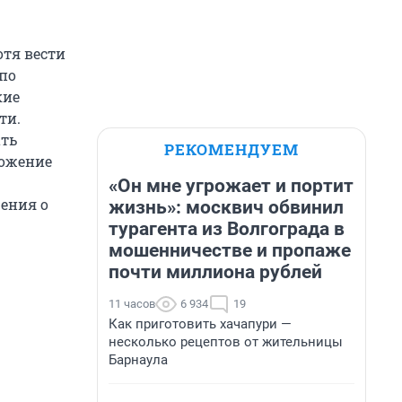
отя вести
по
кие
ти.
ать
РЕКОМЕНДУЕМ
ложение
«Он мне угрожает и портит
ения о
жизнь»: москвич обвинил
турагента из Волгограда в
мошенничестве и пропаже
почти миллиона рублей
11 часов
6 934
19
Как приготовить хачапури —
несколько рецептов от жительницы
Барнаула