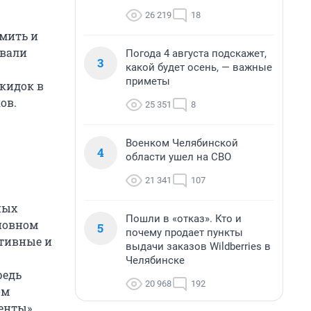
26 219
18
омить и
овали
Погода 4 августа подскажет,
3
какой будет осень, — важные
приметы
скидок в
ов.
25 351
8
Военком Челябинской
4
области ушел на СВО
21 341
107
ных
Пошли в «отказ». Кто и
сновном
5
почему продает пункты
ртивные и
выдачи заказов Wildberries в
Челябинске
редь
20 968
192
ом
енты»,