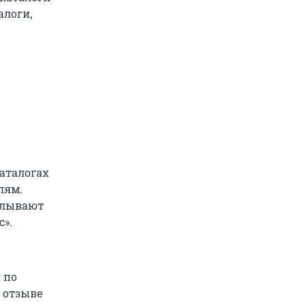
алоги,
каталогах
лям.
сплывают
с».
 по
 отзыве