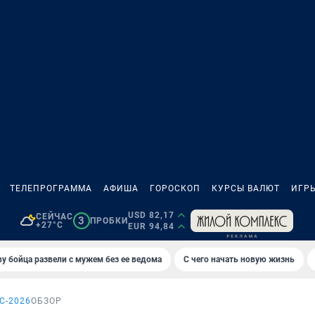
ТЕЛЕПРОГРАММА
АФИША
ГОРОСКОП
КУРСЫ ВАЛЮТ
ИГР
USD 82,17
СЕЙЧАС
3
ПРОБКИ
+27°C
EUR 94,84
у бойца развели с мужем без ее ведома
С чего начать новую жизнь
С-2026
ОБЗОР