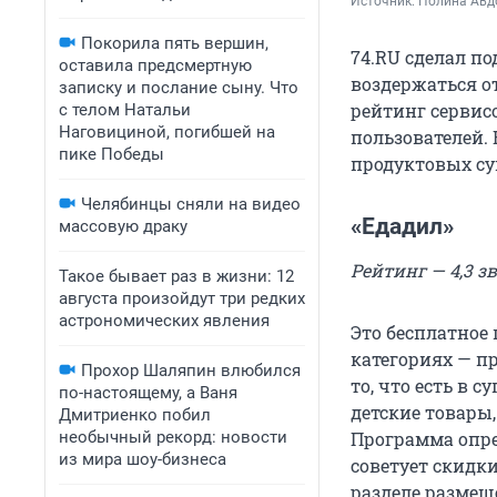
Источник: 
Полина Ав
Покорила пять вершин,
74.RU сделал п
оставила предсмертную
воздержаться о
записку и послание сыну. Что
рейтинг сервис
с телом Натальи
Наговициной, погибшей на
пользователей.
пике Победы
продуктовых су
Челябинцы сняли на видео
«Едадил»
массовую драку
Рейтинг — 4,3 з
Такое бывает раз в жизни: 12
августа произойдут три редких
астрономических явления
Это бесплатное
категориях — пр
Прохор Шаляпин влюбился
то, что есть в 
по-настоящему, а Ваня
детские товары
Дмитриенко побил
необычный рекорд: новости
Программа опре
из мира шоу-бизнеса
советует скидк
разделе размещ