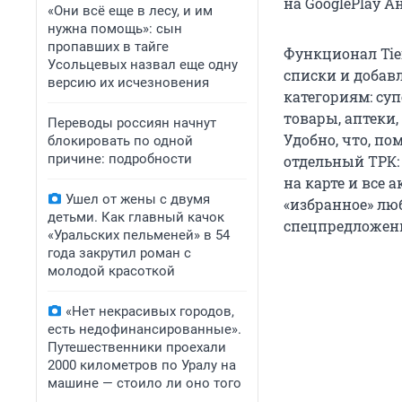
на GooglePlay А
«Они всё еще в лесу, и им
нужна помощь»: сын
пропавших в тайге
Функционал Tie
Усольцевых назвал еще одну
списки и добав
версию их исчезновения
категориям: суп
товары, аптеки,
Переводы россиян начнут
Удобно, что, п
блокировать по одной
причине: подробности
отдельный ТРК:
на карте и все 
Ушел от жены с двумя
«избранное» лю
детьми. Как главный качок
спецпредложен
«Уральских пельменей» в 54
года закрутил роман с
молодой красоткой
«Нет некрасивых городов,
есть недофинансированные».
Путешественники проехали
2000 километров по Уралу на
машине — стоило ли оно того