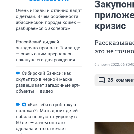
Закупон
Очень игривы и отлично ладят
приложе
с детьми. В чём особенности
абиссинской породы кошек —
кризис
разбираемся с экспертом
Рассказывае
Российский диджей
загадочно пропал в Таиланде
это не точно
— связь с ним прервалась
накануне его дня рождения
6 апреля 2022, 06:30
Сибирский Бэнкси: как
скульптор в черной маске
28
коммен
развешивает загадочные арт-
объекты — видео
«Как тебя в гроб такую
положат?» Мать двоих детей
набила первую татуировку в
50 лет — зачем она это
сделала и что отвечает