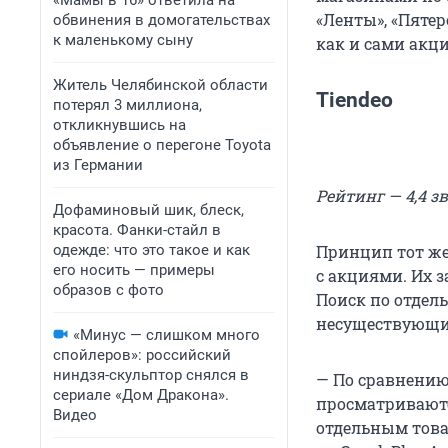
«Мамы в 16» ответила на
«Ленты», «Пятер
обвинения в домогательствах
к маленькому сыну
как и сами акци
Житель Челябинской области
Tiendeo
потерял 3 миллиона,
откликнувшись на
объявление о перегоне Toyota
из Германии
Рейтинг — 4,4 з
Дофаминовый шик, блеск,
красота. Фанки-стайл в
одежде: что это такое и как
Принцип тот же,
его носить — примеры
с акциями. Их 
образов с фото
Поиск по отдел
несуществующие
«Минус — слишком много
спойлеров»: российский
ниндзя-скульптор снялся в
— По сравнению
сериале «Дом Дракона».
просматриваютс
Видео
отдельным това