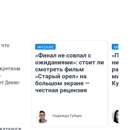
 что
МНЕНИЕ
МНЕНИ
«Финал не совпал с
«Позд
ожиданиями»: стоит ли
никог
нкретном
смотреть фильм
распи
о
«Старый орел» на
минус
ет Денис
большом экране —
Кузи 
честная рецензия
Надежда Губарь
 каталоги