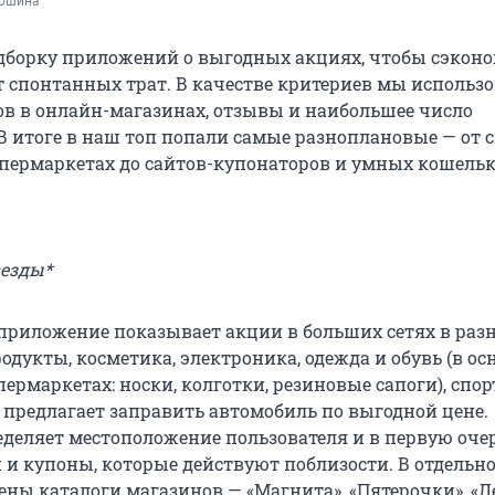
дошина
одборку приложений о выгодных акциях, чтобы сэкон
т спонтанных трат. В качестве критериев мы использ
ов в онлайн-магазинах, отзывы и наибольшее число
 В итоге в наш топ попали самые разноплановые — от 
пермаркетах до сайтов-купонаторов и умных кошельк
везды*
 приложение показывает акции в больших сетях в раз
одукты, косметика, электроника, одежда и обувь (в о
супермаркетах: носки, колготки, резиновые сапоги), спо
, предлагает заправить автомобиль по выгодной цене.
деляет местоположение пользователя и в первую оче
и и купоны, которые действуют поблизости. В отдельн
ены каталоги магазинов — «Магнита», «Пятерочки», «Л