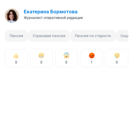
Екатерина Бормотова
Журналист оперативной редакции
Пенсия
Страховая пенсия
Пенсия по старости
Социа
0
0
0
1
0