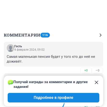
КОММЕНТАРИИ
116
Гость
4 февраля 2024, 09:02
Самая маленькая пенсия будет у того кто до неё не 
доживёт.
+0
–0
Гость
4 февраля 2024, 06:15
Получай награды за комментарии и другие 
задания!
Т.е. люди, которые живут в месяц на 400 тысяч, 
позаботились, чтобы уже не имеющие возможности 
Подробнее в профиле
заработать люди жили на 12 тысяч в месяц?! Какая 
ЩЕДРОСТЬ!!! Ещё и баллы придумали продавать!!
+0
–0