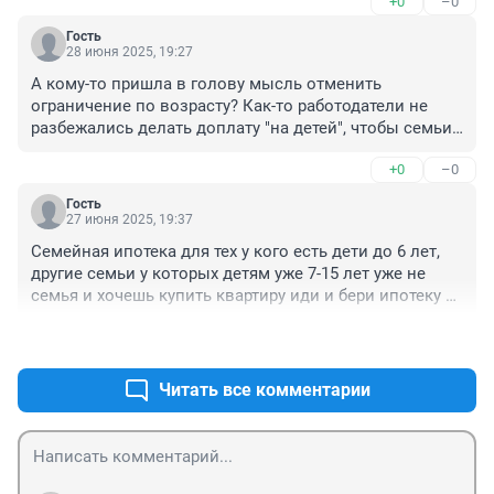
+0
–0
семейной ипотеки, имеют свои комнаты, красивые 
современные дворы и школы, обедают в большой 
Гость
кухне. А что остается семьям, где дети старше? 
28 июня 2025, 19:27
Облезлые советские панельки с 7-ми метровыми 
А кому-то пришла в голову мысль отменить 
кухонками? И на это еще и нагорбатиться сначаоа 
ограничение по возрасту? Как-то работодатели не 
надо со ставкой 28%!
разбежались делать доплату "на детей", чтобы семьи 
с детьми старше 7 лет тоже могли тянуть ипотеку. Или 
+0
–0
школьникам улучшать жилищные условия не надо, 
пусть на головах друг у друга топчутся?
Гость
27 июня 2025, 19:37
Семейная ипотека для тех у кого есть дети до 6 лет, 
другие семьи у которых детям уже 7-15 лет уже не 
семья и хочешь купить квартиру иди и бери ипотеку за 
24,%. 6% снится, а 3% из области фантастики сейчас 
+0
–0
для таких семей 

Идиотизм какой то!
Читать все комментарии