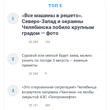
ТОП 5
«Все машины в решето».
1
Северо-Запад и окраины
Челябинска побило крупным
градом — фото
40 285
193
Суровой или мягкой будет зима, можно
2
узнать по погоде 5 августа — важные
приметы
26 049
9
«Это откровенная сегрегация!» Челябинца
3
возмутила заправка «Чангана» на якобы
закрытой АЗС «Газпромнефти»
25 161
285