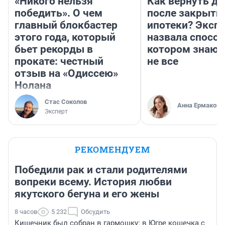
«Никого нельзя
Как вернуть де
победить». О чем
после закрыти
главный блокбастер
ипотеки? Эксп
этого года, который
назвала способ
бьет рекорды в
котором знают
прокате: честный
не все
отзыв на «Одиссею»
Нолана
Стас Соколов
Анна Ермакова
Эксперт
РЕКОМЕНДУЕМ
Победили рак и стали родителями
вопреки всему. История любви
якутского бегуна и его жены
8 часов
5 232
Обсудить
Кишечник был собран в гармошку: в Югре кошечка с