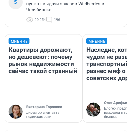
5
пункты выдачи заказов Wildberries в
Челябинске
20 254
196
МНЕНИЕ
МНЕНИЕ
Квартиры дорожают,
Наследие, кото
но дешевеют: почему
чудом не разва
рынок недвижимости
транспортный 
сейчас такой странный
разнес миф о 
советских доро
Олег Арефьев
Екатерина Торопова
Блогер, предпри
директор агентства
владелец в тра
недвижимости
бизнесе