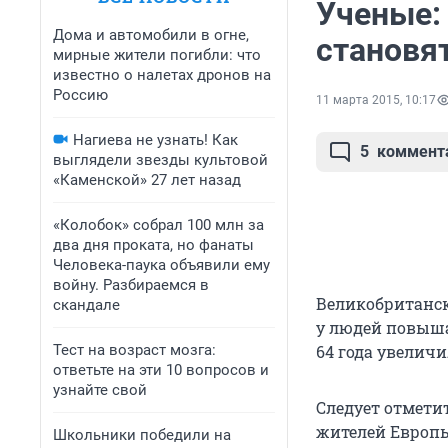
Ученые:
Дома и автомобили в огне,
становя
мирные жители погибли: что
известно о налетах дронов на
Россию
11 марта 2015, 10:17
Нагиева не узнать! Как
5
коммент
выглядели звезды культовой
«Каменской» 27 лет назад
«Колобок» собрал 100 млн за
два дня проката, но фанаты
Человека-паука объявили ему
войну. Разбираемся в
Великобританск
скандале
у людей повышае
Тест на возраст мозга:
64 года увеличи
ответьте на эти 10 вопросов и
узнайте свой
Следует отметит
жителей Европы
Школьники победили на