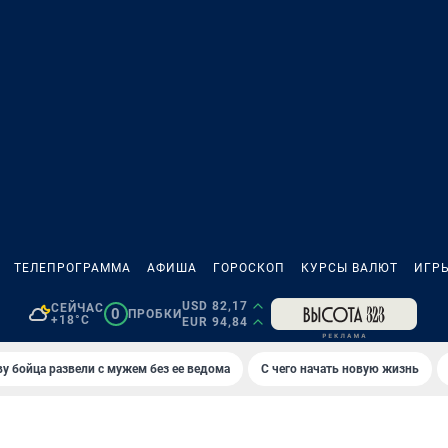
ТЕЛЕПРОГРАММА
АФИША
ГОРОСКОП
КУРСЫ ВАЛЮТ
ИГР
USD 82,17
СЕЙЧАС
0
ПРОБКИ
+18°C
EUR 94,84
у бойца развели с мужем без ее ведома
С чего начать новую жизнь