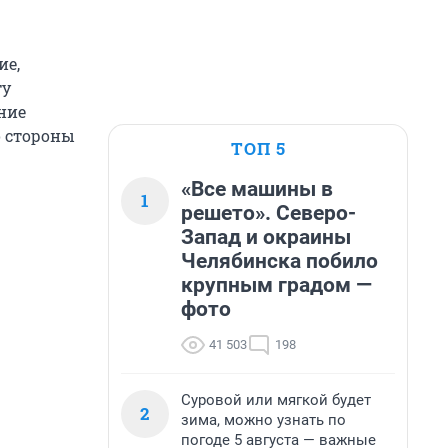
ие,
ту
ние
о стороны
ТОП 5
«Все машины в
1
решето». Северо-
Запад и окраины
Челябинска побило
крупным градом —
фото
41 503
198
Суровой или мягкой будет
2
зима, можно узнать по
погоде 5 августа — важные