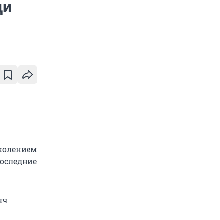
ди
околением
последние
яч