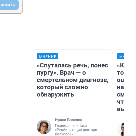
равить
МНЕНИЕ
МНЕНИ
«Спуталась речь, понес
«Кажд
пургу». Врач — о
то лич
смертельном диагнозе,
ошибк
который сложно
настр
обнаружить
смотр
чтобы
выгля
Ирина Волкова
Главврач клиники
«Реабилитация доктора
Волковой»