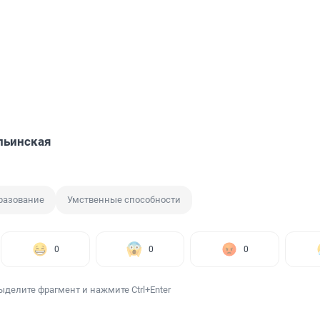
льинская
разование
Умственные способности
0
0
0
ыделите фрагмент и нажмите Ctrl+Enter