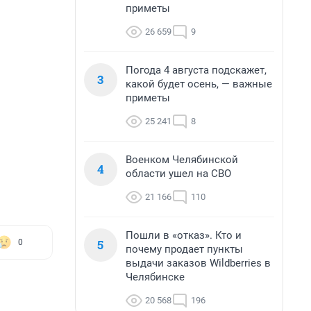
приметы
26 659
9
Погода 4 августа подскажет,
3
какой будет осень, — важные
приметы
25 241
8
Военком Челябинской
4
области ушел на СВО
21 166
110
Пошли в «отказ». Кто и
5
0
почему продает пункты
выдачи заказов Wildberries в
Челябинске
20 568
196