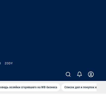
Ы
ZODY
оведь хозяйки сгоревшего на WB бизнеса
Список дел и покупок к школ