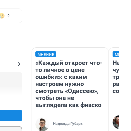
0
МНЕНИЕ
МНЕНИ
«Каждый откроет что-
Насле
то личное о цене
чудом
ошибки»: с каким
транс
настроем нужно
разне
смотреть «Одиссею»,
совет
чтобы она не
+0
–0
выглядела как фиаско
Надежда Губарь