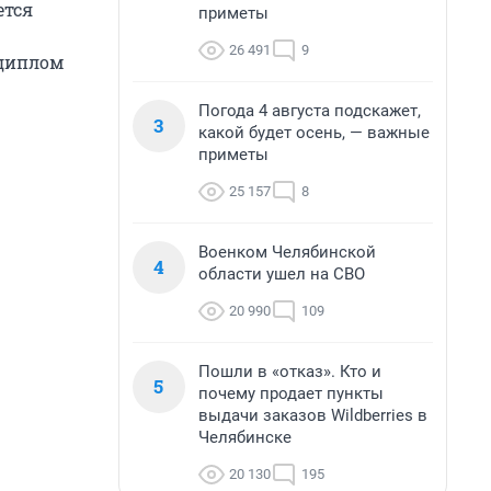
ется
приметы
26 491
9
 диплом
Погода 4 августа подскажет,
3
какой будет осень, — важные
приметы
25 157
8
Военком Челябинской
4
области ушел на СВО
20 990
109
Пошли в «отказ». Кто и
5
почему продает пункты
выдачи заказов Wildberries в
Челябинске
20 130
195