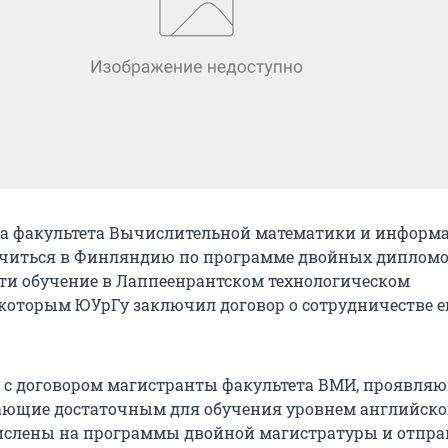
та факультета Вычислительной математики и информ
учиться в Финляндию по программе двойных дипломо
ти обучение в Лаппеенрантском технологическом
с которым ЮУрГу заключил договор о сотрудничестве е
и с договором магистранты факультета ВМИ, проявляю
дающие достаточным для обучения уровнем английско
ислены на программы двойной магистратуры и отпра