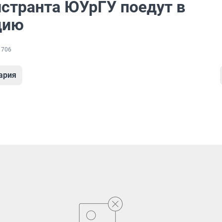
истранта ЮУрГУ поедут в
дию
 706
ария