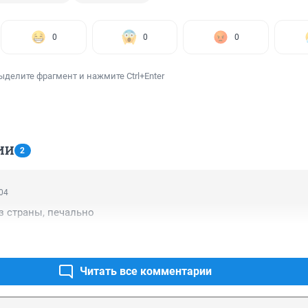
0
0
0
ыделите фрагмент и нажмите Ctrl+Enter
ИИ
2
:04
з страны, печально
Читать все комментарии