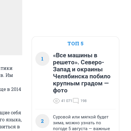
ТОП 5
«Все машины в
1
решето». Северо-
атики
Запад и окраины
в. Им
Челябинска побило
крупным градом —
ще в 2014
фото
41 071
198
щие себя
Суровой или мягкой будет
го языка,
2
зима, можно узнать по
виться в
погоде 5 августа — важные