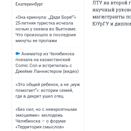
ЛТУ на второй 
Екатеринбург
научный руково
магистранты по
«Она крикнула: „Дядя Боря!“»
25-летняя туристка исчезла
ЮУрГУ и диплом
ночью у океана во Вьетнаме.
Что произошло в последние
минуты ее пропажи
Аниматор из Челябинска
поехала на казахстанский
Comic Con и встретилась с
Джейме Ланнистером (видео)
«Это общий ребенок, а не „муж
помогает“»: истории семей,
где в декрет ушел отец
«Без сил, но с невероятными
эмоциями»: молодежь
Челябинска — о форуме
«Территория смыслов»