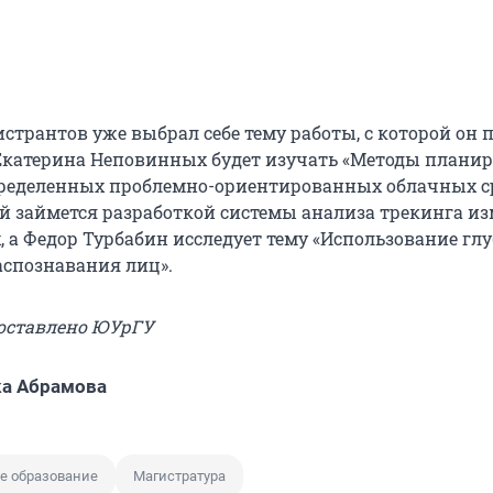
странтов уже выбрал себе тему работы, с которой он 
 Екатерина Неповинных будет изучать «Методы плани
пределенных проблемно-ориентированных облачных ср
й займется разработкой системы анализа трекинга и
 а Федор Турбабин исследует тему «Использование гл
аспознавания лиц».
доставлено ЮУрГУ
а Абрамова
е образование
Магистратура