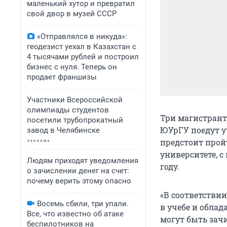
маленький хутор и превратил
свой двор в музей СССР
«Отправлялся в никуда»:
геодезист уехал в Казахстан с
4 тысячами рублей и построил
бизнес с нуля. Теперь он
продает франшизы
Участники Всероссийской
олимпиады студентов
Три магистран
посетили трубопрокатный
ЮУрГУ поедут 
завод в Челябинске
предстоит прой
университете, 
Людям приходят уведомления
году.
о зачислении денег на счет:
почему верить этому опасно
«В соответстви
Восемь сбили, три упали.
в учебе и обла
Все, что известно об атаке
могут быть зач
беспилотников на