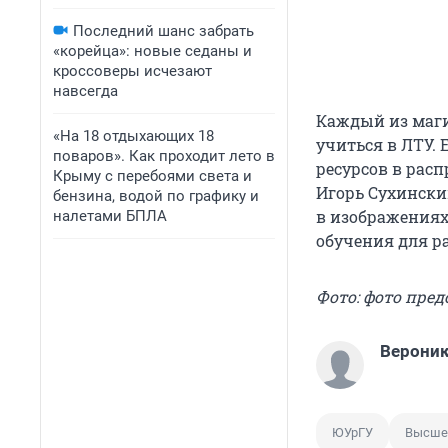
Последний шанс забрать
«корейца»: новые седаны и
кроссоверы исчезают
навсегда
Каждый из маги
«На 18 отдыхающих 18
учиться в ЛТУ.
поваров». Как проходит лето в
ресурсов в рас
Крыму с перебоями света и
Игорь Сухински
бензина, водой по графику и
в изображениях,
налетами БПЛА
обучения для р
Фото: фото пре
Вероник
ЮУрГУ
Высше