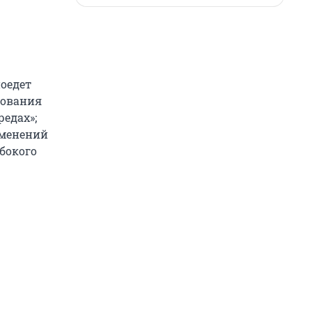
поедет
рования
едах»;
зменений
убокого