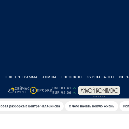
ТЕЛЕПРОГРАММА
АФИША
ГОРОСКОП
КУРСЫ ВАЛЮТ
ИГР
USD 81,41
СЕЙЧАС
4
ПРОБКИ
+22°C
EUR 94,06
овая разборка в центре Челябинска
С чего начать новую жизнь
Исп