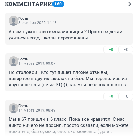
КОММЕНТАРИИ
160
Гость
3 октября 2025, 14:48
А нам нужны эти гимназии лицеи ? Простым детям 
учиться негде, школы переполнены.
+0
–0
Гость
14 марта 2019, 09:07
По столовой . Кто тут пишет плохие отзывы, 
наверное в других школах не был. Мы перевелись из 
другой школы (не из 31)))), так мой ребёнок просто в 
восторге, ест по 2 раза и все нравится)))( причём 
+0
–0
разница в оплате на питание , сравнивая прошлую 
школу и эту 20?, а разница в качестве и разнообразии 
Гость
огромная), и столовая, и дети в классе, и учителя ( 
14 марта 2019, 08:49
причём по ВСЕМ предметам), а это о многом 
Мы в 67 пришли в 6 класс. Пока все нравится. С нас 
говорит)))), бежит в школу как на праздник ))), ( 
никто ничего не просил, просто сказали, если можете 
причём в старой школе любовь к школе и знаниям не 
помогите, без суммы, сколько можешь. ( да и 
наблюдалась). Да , учиться тяжело. Каждый день до 
разговаривали с нами только после того, как 