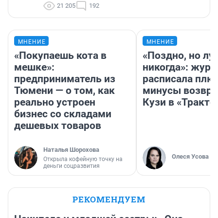
21 205
192
МНЕНИЕ
МНЕНИЕ
«Покупаешь кота в
«Поздно, но лу
мешке»:
никогда»: журн
предприниматель из
расписала плю
Тюмени — о том, как
минусы возвр
реально устроен
Кузи в «Тракто
бизнес со складами
дешевых товаров
Наталья Шорохова
Олеся Усова
Открыла кофейную точку на
деньги соцразвития
РЕКОМЕНДУЕМ