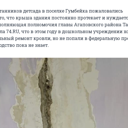
танников детсада в поселке Гумбейка пожаловались
то, что крыша здания постоянно протекает и нуждаетс
полняющая полномочия главы Агаповского района Т
ла 74.RU, что в этом году в дошкольном учреждении х
льный ремонт кровли, но не попали в федеральную пр
одство пока не знает.