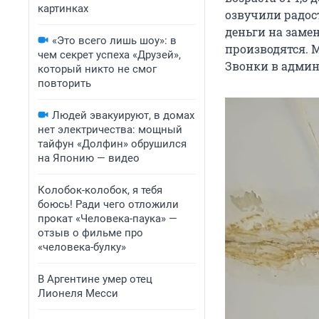
картинках
озвучили радос
деньги на замен
«Это всего лишь шоу»: в
производятся. М
чем секрет успеха «Друзей»,
Звонки в админ
который никто не смог
повторить
Людей эвакуируют, в домах
нет электричества: мощный
тайфун «Долфин» обрушился
на Японию — видео
Колобок-колобок, я тебя
боюсь! Ради чего отложили
прокат «Человека-паука» —
отзыв о фильме про
«человека-булку»
В Аргентине умер отец
Лионеля Месси