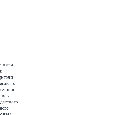
и пяти
я
дители
егают с
озможно
лись
 детского
ного
ий нам