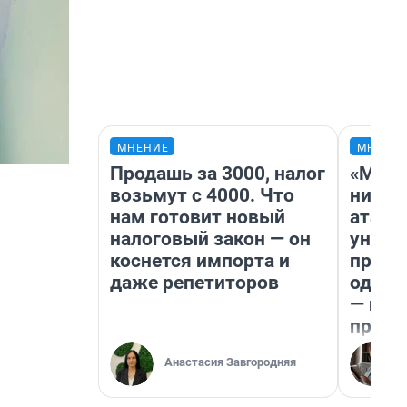
МНЕНИЕ
МНЕНИ
Продашь за 3000, налог
«Марк
возьмут с 4000. Что
ничег
нам готовит новый
атаки
налоговый закон — он
уничт
коснется импорта и
право
даже репетиторов
одежд
— исп
предп
Анастасия Завгородняя