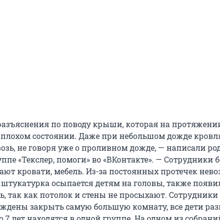
разъяснения по поводу крыши, которая на протяжени
в плохом состоянии. Даже при небольшом дожде кровл
озь, не говоря уже о проливном дожде, — написали ро
ппе «Текслер, помоги» во «ВКонтакте». — Сотрудники б
гают кровати, мебель. Из-за постоянных протечек нев
, штукатурка осыпается детям на головы, также появи
ь, так как потолок и стены не просыхают. Сотрудники
ждены закрыть самую большую комнату, все дети раз
 до 7 лет находятся в одной группе. На одном из собран