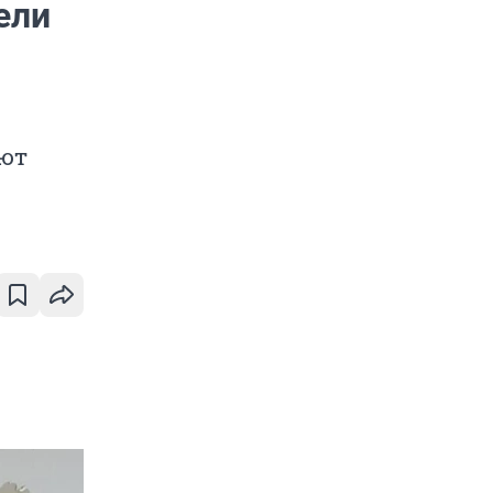
ели
ают