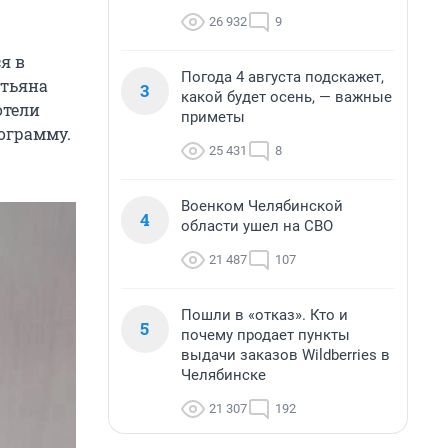
26 932
9
я в
Погода 4 августа подскажет,
атьяна
3
какой будет осень, — важные
отели
приметы
ограмму.
25 431
8
Военком Челябинской
4
области ушел на СВО
21 487
107
Пошли в «отказ». Кто и
5
почему продает пункты
выдачи заказов Wildberries в
Челябинске
21 307
192