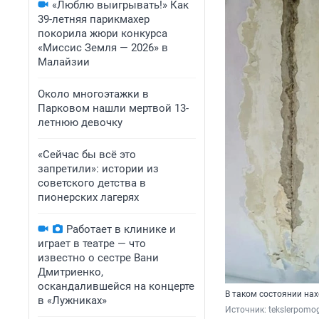
«Люблю выигрывать!» Как
39-летняя парикмахер
покорила жюри конкурса
«Миссис Земля — 2026» в
Малайзии
Около многоэтажки в
Парковом нашли мертвой 13-
летнюю девочку
«Сейчас бы всё это
запретили»: истории из
советского детства в
пионерских лагерях
Работает в клинике и
играет в театре — что
известно о сестре Вани
Дмитриенко,
оскандалившейся на концерте
В таком состоянии нах
в «Лужниках»
Источник: 
tekslerpomo