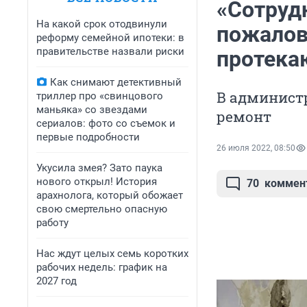
«Сотрудн
На какой срок отодвинули
пожалов
реформу семейной ипотеки: в
правительстве назвали риски
протека
Как снимают детективный
В админист
триллер про «свинцового
маньяка» со звездами
ремонт
сериалов: фото со съемок и
первые подробности
26 июля 2022, 08:50
Укусила змея? Зато паука
нового открыл! История
70
коммен
арахнолога, который обожает
свою смертельно опасную
работу
Нас ждут целых семь коротких
рабочих недель: график на
2027 год