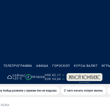
ТЕЛЕПРОГРАММА
АФИША
ГОРОСКОП
КУРСЫ ВАЛЮТ
ИГР
USD 82,17
СЕЙЧАС
2
ПРОБКИ
+25°C
EUR 94,84
у бойца развели с мужем без ее ведома
С чего начать новую жизнь
БЛЕМА