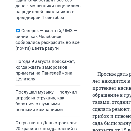
Один клик оставит вас без
денег: мошенники нацелились
на родителей школьников в
преддверии 1 сентября
Северок — желтый, ЧМЗ —
синий: как Челябинск
собирались раскрасить во все
(почти) цвета радуги
Погода 9 августа подскажет,
когда ждать заморозков —
приметы на Пантелеймона
— Просим дать 
Целителя
лет находится 
протекает наскв
Послушал музыку — получил
обращение в гру
штраф: инструкция, как
тазами, отодви
бороться с шумными
сделать ремонт
ночными компаниями
грибок и плесен
сада были выну
Открытки на День строителя:
20 красивых поздравлений в
возраста от 1,5