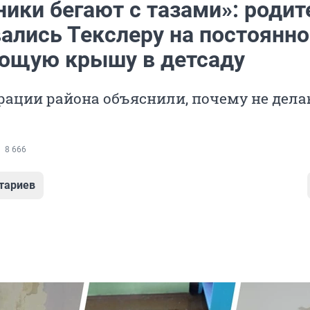
ики бегают с тазами»: родит
ались Текслеру на постоянно
ющую крышу в детсаду
рации района объяснили, почему не дел
8 666
тариев