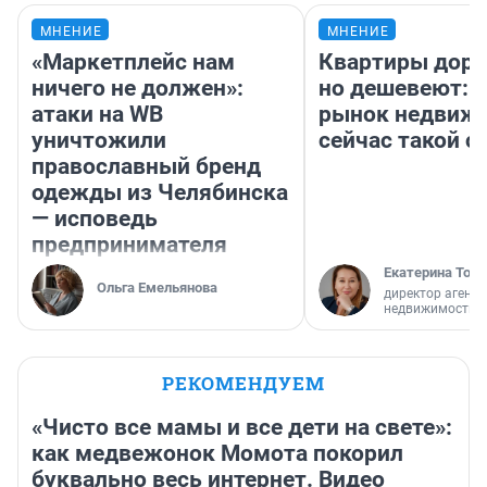
МНЕНИЕ
МНЕНИЕ
«Маркетплейс нам
Квартиры дор
ничего не должен»:
но дешевеют: 
атаки на WB
рынок недвиж
уничтожили
сейчас такой 
православный бренд
одежды из Челябинска
— исповедь
предпринимателя
Екатерина Торо
Ольга Емельянова
директор агентс
недвижимости
РЕКОМЕНДУЕМ
«Чисто все мамы и все дети на свете»:
как медвежонок Момота покорил
буквально весь интернет. Видео