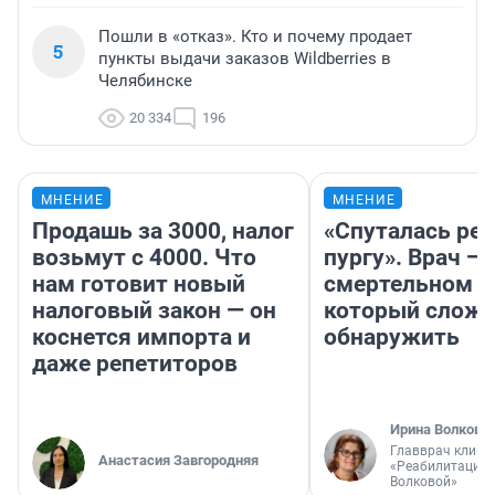
Пошли в «отказ». Кто и почему продает
5
пункты выдачи заказов Wildberries в
Челябинске
20 334
196
МНЕНИЕ
МНЕНИЕ
Продашь за 3000, налог
«Спуталась реч
возьмут с 4000. Что
пургу». Врач — 
нам готовит новый
смертельном д
налоговый закон — он
который слож
коснется импорта и
обнаружить
даже репетиторов
Ирина Волкова
Главврач клини
Анастасия Завгородняя
«Реабилитация 
Волковой»