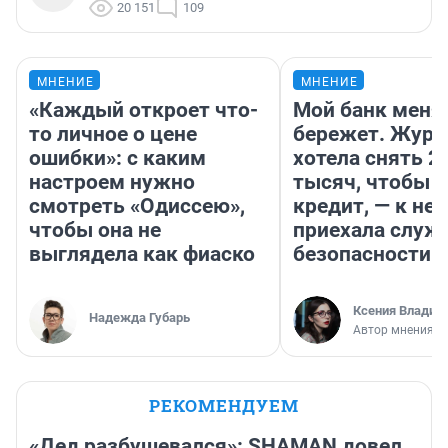
20 151
109
МНЕНИЕ
МНЕНИЕ
«Каждый откроет что-
Мой банк меня
то личное о цене
бережет. Журн
ошибки»: с каким
хотела снять 2
настроем нужно
тысяч, чтобы п
смотреть «Одиссею»,
кредит, — к не
чтобы она не
приехала служ
выглядела как фиаско
безопасности
Ксения Владим
Надежда Губарь
Автор мнения
РЕКОМЕНДУЕМ
«Дед разбушевался»: SHAMAN довел