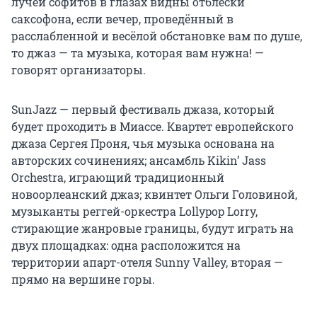
лучей софитов в глазах видны отблески
саксофона, если вечер, проведённый в
расслабленной и весёлой обстановке вам по душе,
то джаз — та музыка, которая вам нужна! —
говорят организаторы.
SunJazz — первый фестиваль джаза, который
будет проходить в Миассе. Квартет европейского
джаза Сергея Проня, чья музыка основана на
авторских сочинениях; ансамбль Kikin’ Jass
Orchestra, играющий традиционный
новоорлеанский джаз; квинтет Ольги Головиной,
музыканты реггей-оркестра Lollypop Lorry,
стирающие жанровые границы, будут играть на
двух площадках: одна расположится на
территории апарт-отеля Sunny Valley, вторая —
прямо на вершине горы.