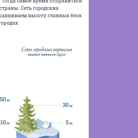
 Тогда самое время отправиться
страны. Сеть городских
равниваем высоту главных ёлок
городах.