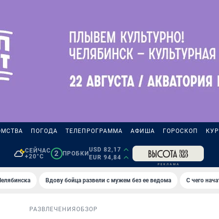
ОМСТВА
ПОГОДА
ТЕЛЕПРОГРАММА
АФИША
ГОРОСКОП
КУР
USD 82,17
СЕЙЧАС
2
ПРОБКИ
+20°C
EUR 94,84
Челябинска
Вдову бойца развели с мужем без ее ведома
С чего нач
РАЗВЛЕЧЕНИЯ
ОБЗОР