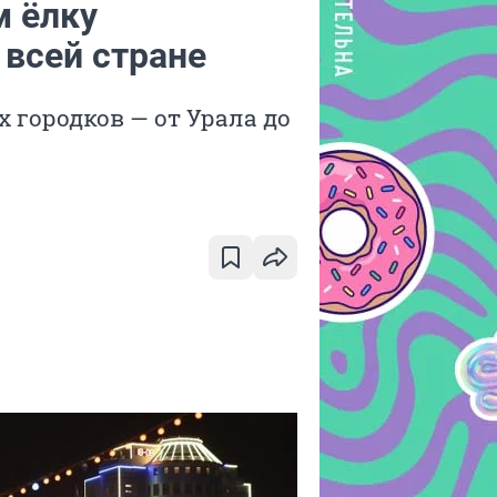
м ёлку
 всей стране
 городков — от Урала до