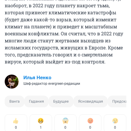
наоборот, в 2022 году планету накроет тьма,
которая принесет климатические катастрофы
(будет даже какой-то взрыв, который изменит
климат на планете) и приведет к масштабным
военным конфликтам. Он считал, что в 2022 году
многие люди станут жертвами выходцев из
исламских государств, живущих в Европе. Кроме
того, предсказатель говорил и о смертельном
вирусе, который выйдет из-под контроля.
Илья Ненко
Шеф-редактор evergreen-редакции
Ванга
Гадания
Будущее
Ясновидящая
Предсказ
0
1
0
0
0