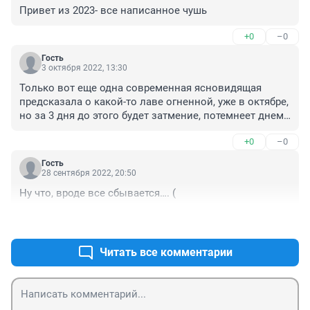
Привет из 2023- все написанное чушь
+0
–0
Гость
3 октября 2022, 13:30
Только вот еще одна современная ясновидящая 
предсказала о какой-то лаве огненной, уже в октябре, 
но за 3 дня до этого будет затмение, потемнеет днем, 
запаситесь водой и едой, 3 дня нельзя будет 
+0
–0
выходить из дома. Ну мало ли, на всякий пожарный.
Гость
28 сентября 2022, 20:50
Ну что, вроде все сбывается…. (
+0
–0
Читать все комментарии