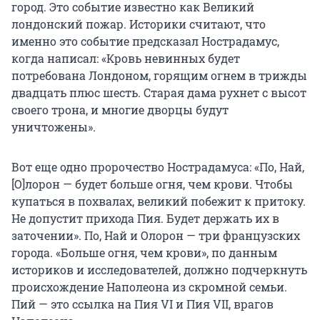
город. Это событие известно как Великий
лондонский пожар. Историки считают, что
именно это событие предсказал Нострадамус,
когда написал: «Кровь невинных будет
потребована Лондоном, горящим огнем в трижды
двадцать плюс шесть. Старая дама рухнет с высот
своего трона, и многие дворцы будут
уничтожены».
Вот еще одно пророчество Нострадамуса: «По, Най,
[О]лорон — будет больше огня, чем крови. Чтобы
купаться в похвалах, великий побежит к притоку.
Не допустит прихода Пия. Будет держать их в
заточении». По, Най и Олорон — три французских
города. «Больше огня, чем крови», по данным
историков и исследователей, должно подчеркнуть
происхождение Наполеона из скромной семьи.
Пий — это ссылка на Пия VI и Пия VII, врагов