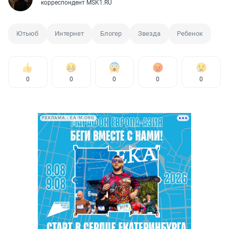
корреспондент MSK1.RU
Ютьюб
Интернет
Блогер
Звезда
Ребенок
0
0
0
0
0
РЕКЛАМА • EA-M.ORG