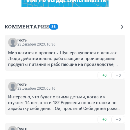
КОММЕНТАРИИ
38
Гость
23 декабря 2023, 10:36
Мир катится в пропасть. Шушера купается в деньгах. 
Люди действительно работающие и производящие 
продукты питания и работающие на производстве, 
люди без которых жизнь в принципе не возможна, 
+0
–0
перебиваются с копейки на копейку. Из каких 
закромов платят этой шушере?
Гость
23 декабря 2023, 05:16
Интересно, что будет с этими детьми, когда им 
стукнет 14 лет, а то и 18? Родители новые станки по 
заработку себе дене... Ой, простите! Себе детей рожать 
будут? Или своих совершеннолетних детей будут 
+0
–0
эксплуатировать до их старости?
Гость