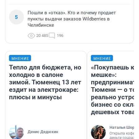
Пошли в «отказ». Кто и почему продает
5
пункты выдачи заказов Wildberries в
Челябинске
20 485
196
МНЕНИЕ
МНЕНИЕ
Тепло для бюджета, но
«Покупаешь ко
холодно в салоне
мешке»:
зимой. Тюменец 13 лет
предпринимате
ездит на электрокаре:
Тюмени — о том
плюсы и минусы
реально устро
бизнес со скл
дешевых това
Наталья Шорох
Денис Дедюхин
Открыла кофейн
деньги соцразв