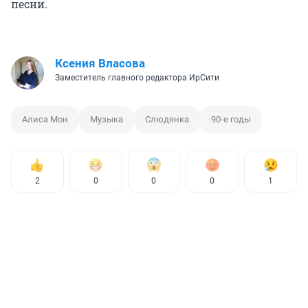
песни.
Ксения Власова
Заместитель главного редактора ИрСити
Алиса Мон
Музыка
Слюдянка
90-е годы
2
0
0
0
1