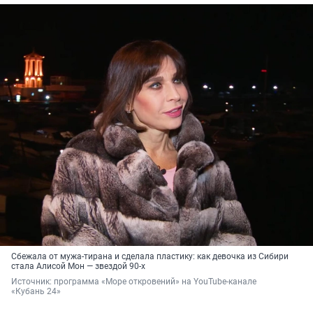
Сбежала от мужа-тирана и сделала пластику: как девочка из Сибири
стала Алисой Мон — звездой 90-х
Источник: 
программа «Море откровений» на YouTube-канале 
«Кубань 24»