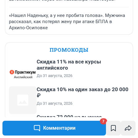
«Нашел Наденьку, а у нее пробита голова». Мужчина
рассказал, как потерял жену при атаке БПЛА в
Архипо-Осиповке
ПРОМОКОДЫ
Скидка 11% на все курсы
английского
До 31 августа, 2026
Скидка 10% на один заказ до 20 000
₽
До 31 августа, 2026
Скидка 72 000 на высшее
7
образование и среднее специальное
Комментарии
образование в первый год обучения
До 31 августа, 2026