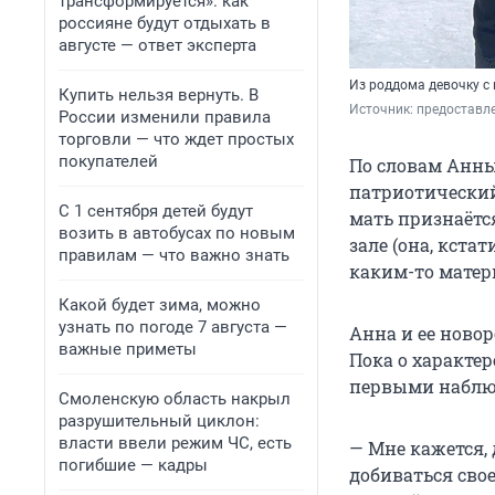
трансформируется»: как
россияне будут отдыхать в
августе — ответ эксперта
Из роддома девочку с
Купить нельзя вернуть. В
Источник: 
предоставл
России изменили правила
торговли — что ждет простых
покупателей
По словам Анны,
патриотический
С 1 сентября детей будут
мать признаётс
возить в автобусах по новым
зале (она, кста
правилам — что важно знать
каким-то матер
Какой будет зима, можно
узнать по погоде 7 августа —
Анна и ее ново
важные приметы
Пока о характер
первыми наблюд
Смоленскую область накрыл
разрушительный циклон:
власти ввели режим ЧС, есть
— Мне кажется, 
погибшие — кадры
добиваться свое