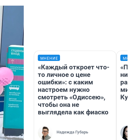
МНЕНИЕ
МНЕНИ
«Каждый откроет что-
«Позд
то личное о цене
никог
ошибки»: с каким
распи
настроем нужно
минус
смотреть «Одиссею»,
Кузи 
чтобы она не
выглядела как фиаско
Надежда Губарь