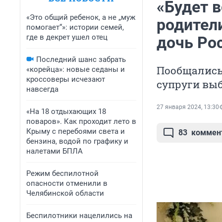
«Будет в
«Это общий ребенок, а не „муж
родител
помогает“»: истории семей,
где в декрет ушел отец
дочь Ро
Последний шанс забрать
Пообщались
«корейца»: новые седаны и
кроссоверы исчезают
супруги вы
навсегда
27 января 2024, 13:30
«На 18 отдыхающих 18
поваров». Как проходит лето в
Крыму с перебоями света и
83
коммен
бензина, водой по графику и
налетами БПЛА
Режим беспилотной
опасности отменили в
Челябинской области
Беспилотники нацелились на