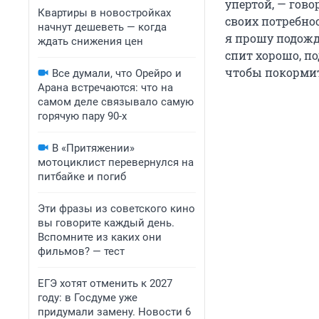
упертой, — гово
Квартиры в новостройках
своих потребнос
начнут дешеветь — когда
я прошу подожда
ждать снижения цен
спит хорошо, по
чтобы покорми
Все думали, что Орейро и
Арана встречаются: что на
самом деле связывало самую
горячую пару 90-х
В «Притяжении»
мотоциклист перевернулся на
питбайке и погиб
Эти фразы из советского кино
вы говорите каждый день.
Вспомните из каких они
фильмов? — тест
ЕГЭ хотят отменить к 2027
году: в Госдуме уже
придумали замену. Новости 6