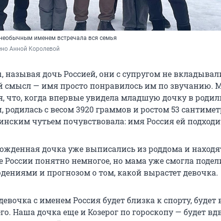
 необычным именем встречала вся семья
ено Анной Королевой
 называя дочь Россией, они с супругом не вкладывали
 смысл — имя просто понравилось им по звучанию. 
я, что, когда впервые увидела младшую дочку в роди
ти, родилась с весом 3920 граммов и ростом 53 сантиметр
инским чутьем почувствовала: имя Россия ей подходи
рожденная дочка уже выписались из роддома и находя
е России понятно немногое, но мама уже смогла подел
ениями и прогнозом о том, какой вырастет девочка.
девочка с именем Россия будет близка к спорту, будет 
го. Наша дочка еще и Козерог по гороскопу — будет вд