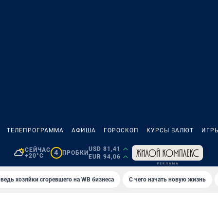
ТЕЛЕПРОГРАММА
АФИША
ГОРОСКОП
КУРСЫ ВАЛЮТ
ИГР
USD 81,41
СЕЙЧАС
4
ПРОБКИ
+20°C
EUR 94,06
ведь хозяйки сгоревшего на WB бизнеса
С чего начать новую жизнь