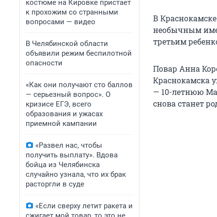
костюме на Кировке пристает
к прохожим со странными
В Краснокамске
вопросами — видео
необычным имен
третьим ребенк
В Челябинской области
объявили режим беспилотной
опасности
Повар Анна Кор
Краснокамска 
«Как они получают сто баллов
— 10-летнюю Мар
— серьезный вопрос». О
снова станет р
кризисе ЕГЭ, всего
образования и ужасах
приемной кампании
«Развел нас, чтобы
получить выплату». Вдова
бойца из Челябинска
случайно узнала, что их брак
расторгли в суде
«Если сверху летит ракета и
сжигает мой товар, то это не