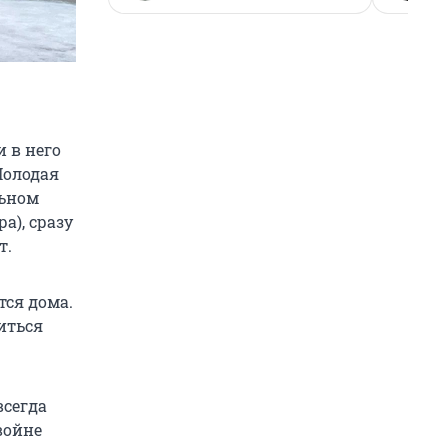
 в него
Молодая
льном
а), сразу
т.
тся дома.
иться
всегда
войне