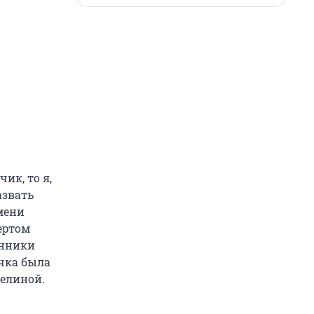
ик, то я,
азвать
мени
вертом
енники
очка была
велиной.