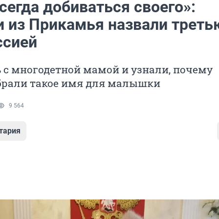
сегда добиваться своего»:
и из Прикамья назвали треть
ссией
 с многодетной мамой и узнали, почему
брали такое имя для малышки
9 564
тария