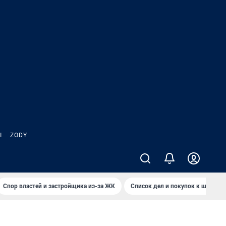
Ы
ZODY
Спор властей и застройщика из-за ЖК
Список дел и покупок к школе