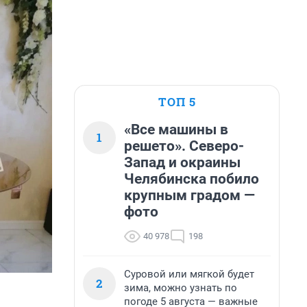
ТОП 5
«Все машины в
1
решето». Северо-
Запад и окраины
Челябинска побило
крупным градом —
фото
40 978
198
Суровой или мягкой будет
2
зима, можно узнать по
погоде 5 августа — важные