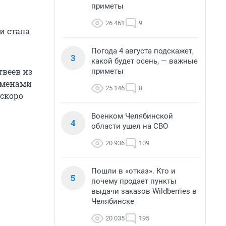
приметы
26 461
9
и стала
Погода 4 августа подскажет,
3
какой будет осень, — важные
твеев из
приметы
именами
25 146
8
 скоро
Военком Челябинской
4
области ушел на СВО
20 936
109
Пошли в «отказ». Кто и
5
почему продает пункты
выдачи заказов Wildberries в
Челябинске
20 035
195