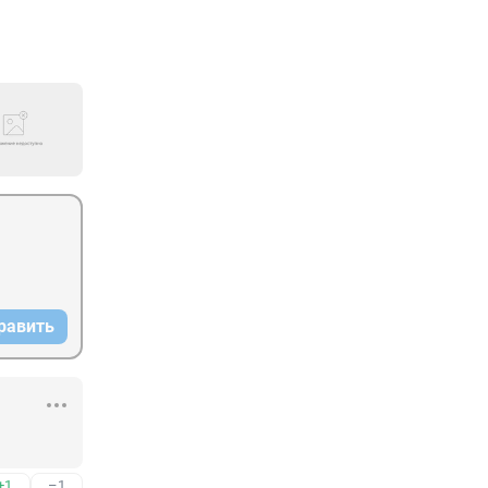
равить
+1
–1