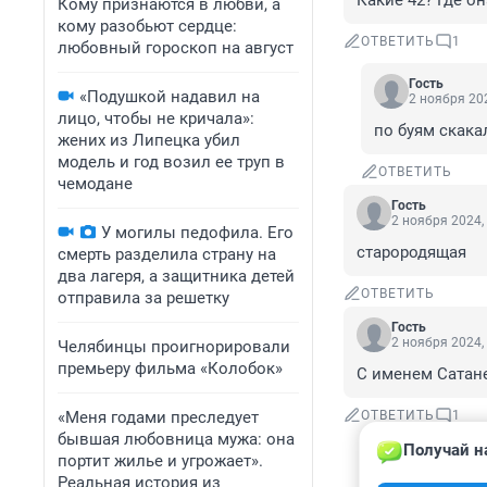
Какие 42? Где он
Кому признаются в любви, а
кому разобьют сердце:
ОТВЕТИТЬ
1
любовный гороскоп на август
Гость
«Подушкой надавил на
2 ноября 202
лицо, чтобы не кричала»:
по буям скакал
жених из Липецка убил
модель и год возил ее труп в
ОТВЕТИТЬ
чемодане
Гость
2 ноября 2024,
У могилы педофила. Его
старородящая
смерть разделила страну на
два лагеря, а защитника детей
ОТВЕТИТЬ
отправила за решетку
Гость
2 ноября 2024,
Челябинцы проигнорировали
премьеру фильма «Колобок»
С именем Сатан
«Меня годами преследует
ОТВЕТИТЬ
1
бывшая любовница мужа: она
Получай н
Гость
портит жилье и угрожает».
2 ноября 202
Реальная история из