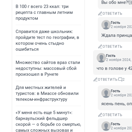
Вы обо мне?!))
В 100 г всего 23 ккал: три
рецепта с главным летним
ОТВЕТИТЬ
продуктом
Гость
2 ноября 202
Справится даже школьник:
Ждала принца
пройдите тест по географии, в
котором очень стыдно
ОТВЕТИТЬ
ошибиться
Гость
2 ноября 2024,
Множество сайтов враз стали
недоступны: массовый сбой
что в голове у 
произошел в Рунете
ОТВЕТИТЬ
2
Для местных жителей и
Гость
туристов: в Миассе обновили
2 ноября 202
телеком-инфраструктуру
ясень пень, о
«У меня есть еще 5 минут»:
ОТВЕТИТЬ
барнаульский фельдшер
скорой — о борьбе со смертью,
Гость
2 ноября 202
самых сложных вызовах и