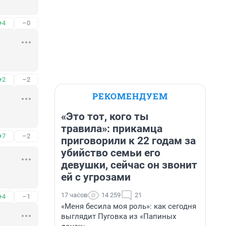
+4
–0
+2
–2
РЕКОМЕНДУЕМ
«Это тот, кого ты
травила»: прикамца
+7
–2
приговорили к 22 годам за
убийство семьи его
девушки, сейчас он звонит
ей с угрозами
17 часов
14 259
21
+4
–1
«Меня бесила моя роль»: как сегодня
выглядит Пуговка из «Папиных