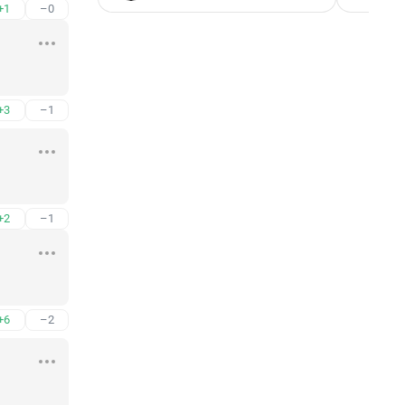
+1
–0
+3
–1
+2
–1
+6
–2