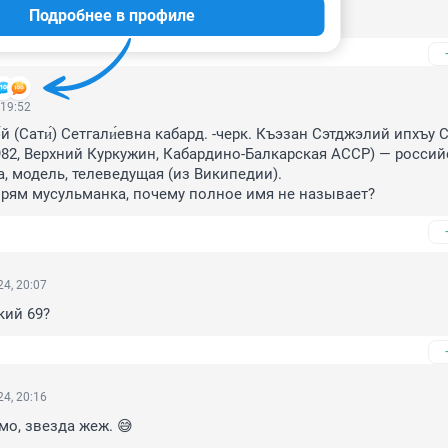
Подробнее в профиле
 серГей?
 19:52
́й (Сати́) Сетгали́евна кабард. -черк. Къэзан Сэтджэлий ипхъу С
1982, Верхний Куркужин, Кабардино-Балкарская АССР) — российс
, модель, телеведущая (из Википедии).

прям мусульманка, почему полное имя не называет?
4, 20:07
кий 69?
4, 20:16
о, звезда жеж. 😅