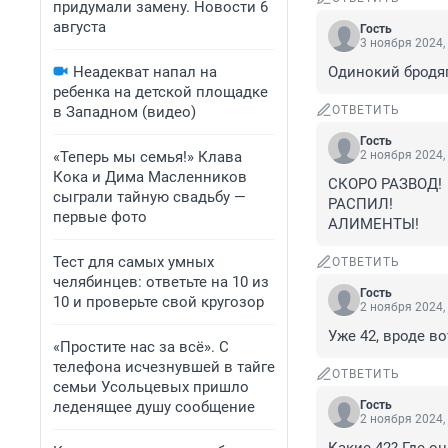
придумали замену. Новости 6
августа
Гость
3 ноября 2024,
Неадекват напал на
Одинокий бродя
ребенка на детской площадке
в Западном (видео)
ОТВЕТИТЬ
Гость
«Теперь мы семья!» Клава
2 ноября 2024,
Кока и Дима Масленников
СКОРО РАЗВОД!

сыграли тайную свадьбу —
РАСПИЛ!

первые фото
АЛИМЕНТЫ!
Тест для самых умных
ОТВЕТИТЬ
челябинцев: ответьте на 10 из
Гость
10 и проверьте свой кругозор
2 ноября 2024,
Уже 42, вроде в
«Простите нас за всё». С
телефона исчезнувшей в тайге
ОТВЕТИТЬ
семьи Усольцевых пришло
леденящее душу сообщение
Гость
2 ноября 2024,