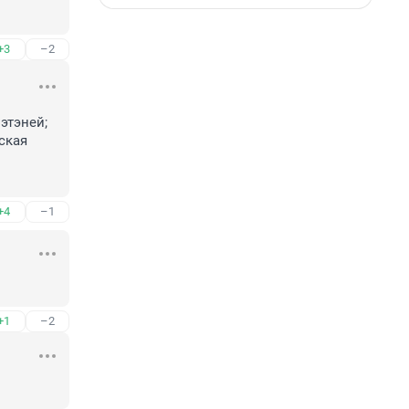
+3
–2
этэней; 
кая 
+4
–1
+1
–2