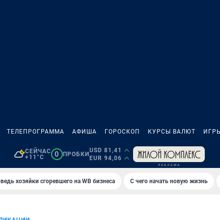
ТЕЛЕПРОГРАММА
АФИША
ГОРОСКОП
КУРСЫ ВАЛЮТ
ИГР
USD 81,41
СЕЙЧАС
0
ПРОБКИ
+11°C
EUR 94,06
ведь хозяйки сгоревшего на WB бизнеса
С чего начать новую жизнь