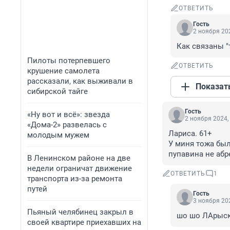
ОТВЕТИТЬ
Гость
2 ноября 202
Как связаны "
Пилоты потерпевшего
ОТВЕТИТЬ
крушение самолета
рассказали, как выживали в
Показат
сибирской тайге
Гость
«Ну вот и всё»: звезда
2 ноября 2024,
«Дома-2» развелась с
Лариса. 61+

молодым мужем
У миня тожа были
пупавина не абре
В Ленинском районе на две
недели ограничат движение
ОТВЕТИТЬ
1
транспорта из-за ремонта
путей
Гость
3 ноября 202
Пьяный челябинец закрыл в
шо шо ЛАрыс
своей квартире приехавших на