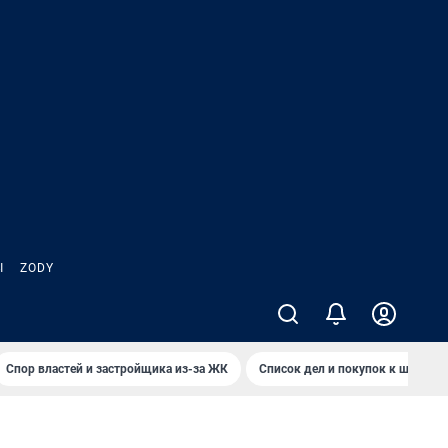
Ы
ZODY
Спор властей и застройщика из-за ЖК
Список дел и покупок к школе