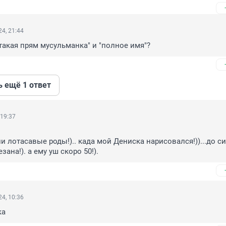
4, 21:44
такая прям мусульманка" и "полное имя"?
ь ещё 1 ответ
 19:37
 лотасавые роды!).. када мой Дениска нарисовался!))...до сих
зана!). а ему уш скоро 50!).
4, 10:36
ка