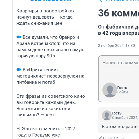
ПЕРЕЙТИ К ПУ
36 комм
Квартиры в новостройках
начнут дешеветь — когда
ждать снижения цен
От фабричной д
в 42 года впер
Все думали, что Орейро и
Арана встречаются: что на
2 ноября 2024, 18:30
самом деле связывало самую
горячую пару 90-х
В «Притяжении»
мотоциклист перевернулся на
питбайке и погиб
Гость
Войти
Эти фразы из советского кино
вы говорите каждый день.
Вспомните из каких они
Гость
фильмов? — тест
3 ноября 2024,
В этом возрасте 
ЕГЭ хотят отменить к 2027
году: в Госдуме уже
ОТВЕТИТЬ