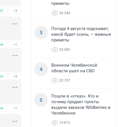
приметы
+2
–3
26 344
Погода 4 августа подскажет,
3
какой будет осень, — важные
приметы
+4
–1
25 083
Военком Челябинской
4
области ушел на СВО
+2
–3
20 707
Пошли в «отказ». Кто и
5
почему продает пункты
выдачи заказов Wildberries в
+4
–1
Челябинске
19 813