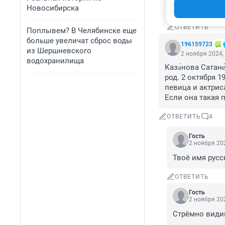
Новосибирска
Хорошо идёшь
ОТВЕТИТЬ
Поплывем? В Челябинске еще
больше увеличат сброс воды
196159723
из Шершневского
2 ноября 2024,
водохранилища
Каза́нова Сатане
род. 2 октября 
певица и актриса
Если она такая 
ОТВЕТИТЬ
4
Гость
2 ноября 202
Твоё имя русс
ОТВЕТИТЬ
Гость
2 ноября 202
Стрёмно видим