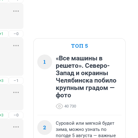
+1
–0
ТОП 5
«Все машины в
1
решето». Северо-
Запад и окраины
Челябинска побило
+3
–1
крупным градом —
фото
40 730
+3
–0
Суровой или мягкой будет
2
зима, можно узнать по
погоде 5 августа — важные