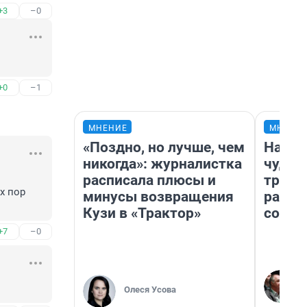
+3
–0
+0
–1
МНЕНИЕ
МНЕНИ
«Поздно, но лучше, чем
Насле
никогда»: журналистка
чудом
расписала плюсы и
транс
 пор 
минусы возвращения
разне
Кузи в «Трактор»
совет
+7
–0
Олеся Усова