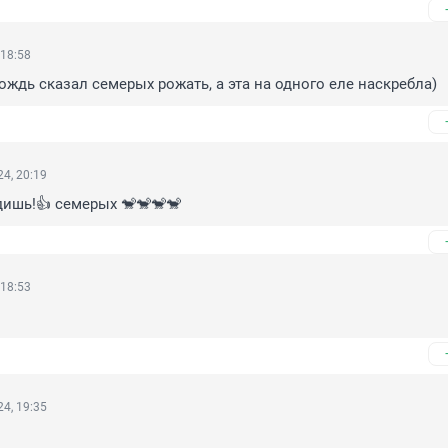
 18:58
ождь сказал семерых рожать, а эта на одного еле наскребла)
4, 20:19
дишь!👍 семерых 🐒🐒🐒🐒
 18:53
4, 19:35