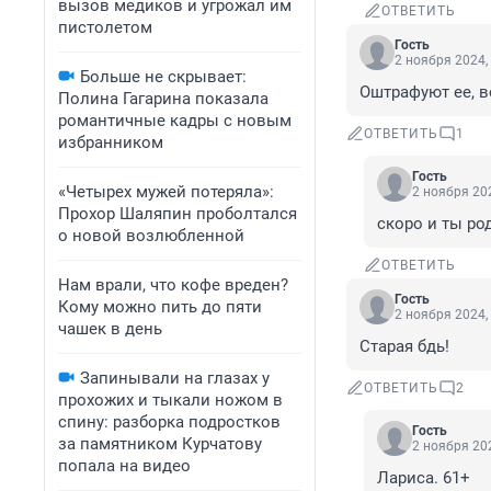
вызов медиков и угрожал им
ОТВЕТИТЬ
пистолетом
Гость
2 ноября 2024,
Больше не скрывает:
Оштрафуют ее, в
Полина Гагарина показала
романтичные кадры с новым
ОТВЕТИТЬ
1
избранником
Гость
«Четырех мужей потеряла»:
2 ноября 202
Прохор Шаляпин проболтался
скоро и ты ро
о новой возлюбленной
ОТВЕТИТЬ
Нам врали, что кофе вреден?
Гость
Кому можно пить до пяти
2 ноября 2024,
чашек в день
Старая бдь!
Запинывали на глазах у
ОТВЕТИТЬ
2
прохожих и тыкали ножом в
спину: разборка подростков
Гость
за памятником Курчатову
2 ноября 202
попала на видео
Лариса. 61+
