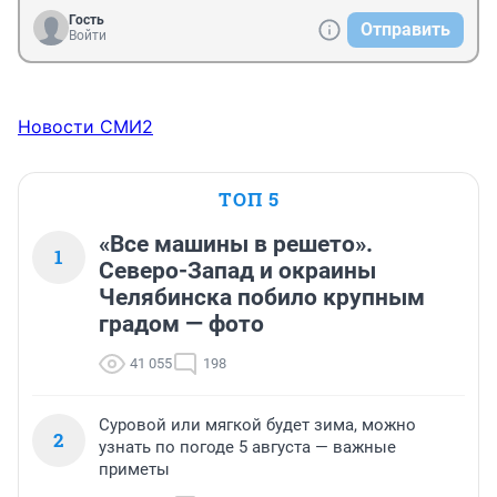
ожидаются? Если б ваш мифический диетолог так 
Гость
Отправить
свои курсы продавала, на ее бы уже жалобу в фас 
Войти
написали ибо реклама недобросовестная. Ну хоть 
какой-то фактчекинг же должен быть. Стыдоба! 
Автору двойка.
Новости СМИ2
ТОП 5
«Все машины в решето».
1
Северо-Запад и окраины
Челябинска побило крупным
градом — фото
41 055
198
Суровой или мягкой будет зима, можно
2
узнать по погоде 5 августа — важные
приметы