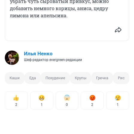
убрать чуть сыроватый привкус, можно
добавить немного корицы, аниса, цедру
лимона или апельсина.
Илья Ненко
Шеф-редактор evergreen-редакции
Каши
Еда
Похудение
Крупы
Гречка
Рис
2
1
0
2
1