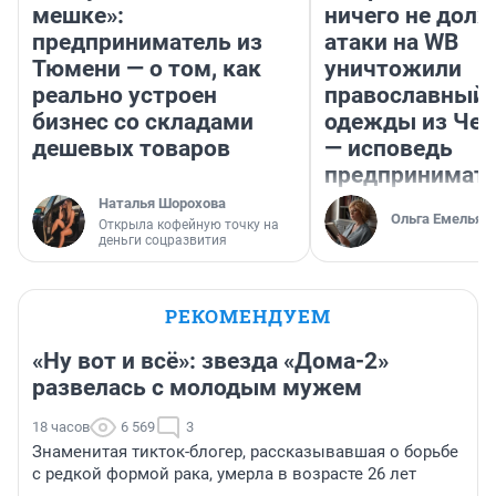
мешке»:
ничего не долж
предприниматель из
атаки на WB
Тюмени — о том, как
уничтожили
реально устроен
православный 
бизнес со складами
одежды из Чел
дешевых товаров
— исповедь
предпринимат
Наталья Шорохова
Ольга Емельян
Открыла кофейную точку на
деньги соцразвития
РЕКОМЕНДУЕМ
«Ну вот и всё»: звезда «Дома-2»
развелась с молодым мужем
18 часов
6 569
3
Знаменитая тикток-блогер, рассказывавшая о борьбе
с редкой формой рака, умерла в возрасте 26 лет