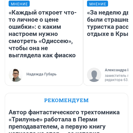
МНЕНИЕ
МНЕНИЕ
«Каждый откроет что-
«За неделю две
то личное о цене
были страшные
ошибки»: с каким
туристка расск
настроем нужно
отдыхе в Крым
смотреть «Одиссею»,
чтобы она не
выглядела как фиаско
Александра Ис
Надежда Губарь
заместитель гл
редактора 63.RU
РЕКОМЕНДУЕМ
Автор фантастического трехтомника
«Трилунье» работала в Перми
преподавателем, а первую книгу