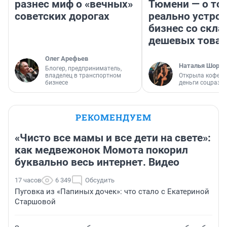
разнес миф о «вечных»
Тюмени — о том
советских дорогах
реально устро
бизнес со скл
дешевых това
Олег Арефьев
Наталья Шорох
Блогер, предприниматель,
владелец в транспортном
Открыла кофейн
бизнесе
деньги соцразв
РЕКОМЕНДУЕМ
«Чисто все мамы и все дети на свете»:
как медвежонок Момота покорил
буквально весь интернет. Видео
17 часов
6 349
Обсудить
Пуговка из «Папиных дочек»: что стало с Екатериной
Старшовой