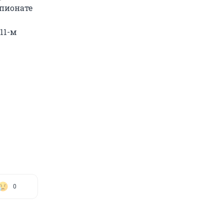
мпионате
11-м
0