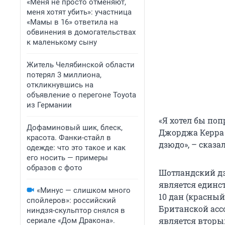
«Меня не просто отменяют,
меня хотят убить»: участница
«Мамы в 16» ответила на
обвинения в домогательствах
к маленькому сыну
Житель Челябинской области
потерял 3 миллиона,
откликнувшись на
объявление о перегоне Toyota
из Германии
«Я хотел бы по
Дофаминовый шик, блеск,
Джорджа Керра –
красота. Фанки-стайл в
дзюдо», – сказа
одежде: что это такое и как
его носить — примеры
образов с фото
Шотландский дзю
является единс
«Минус — слишком много
10 дан (красны
спойлеров»: российский
Британской ассо
ниндзя-скульптор снялся в
является вторы
сериале «Дом Дракона».