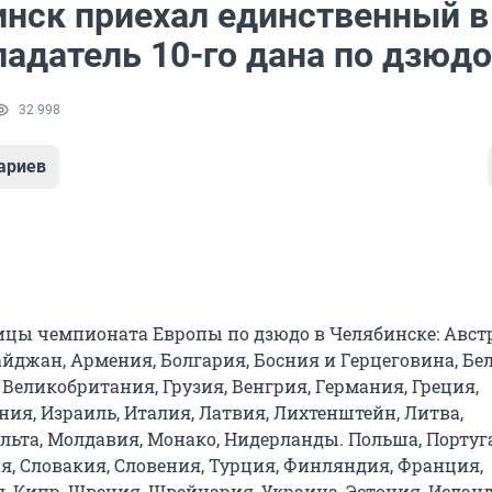
инск приехал единственный в
ладатель 10-го дана по дзюдо
32 998
ариев
цы чемпионата Европы по дзюдо в Челябинске: Авст
йджан, Армения, Болгария, Босния и Герцеговина, Бел
 Великобритания, Грузия, Венгрия, Германия, Греция,
ия, Израиль, Италия, Латвия, Лихтенштейн, Литва,
льта, Молдавия, Монако, Нидерланды. Польша, Португ
я, Словакия, Словения, Турция, Финляндия, Франция,
, Кипр, Швеция, Швейцария, Украина, Эстония, Исланд