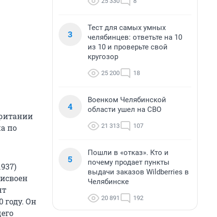
25 330
8
Тест для самых умных
3
челябинцев: ответьте на 10
из 10 и проверьте свой
кругозор
25 200
18
Военком Челябинской
4
области ушел на СВО
британии
21 313
107
а по
Пошли в «отказ». Кто и
5
почему продает пункты
937)
выдачи заказов Wildberries в
рисвоен
Челябинске
нт
20 891
192
 году. Он
щего