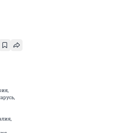
рия,
арусь,
алия,
ия,