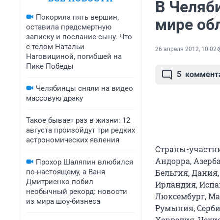
В Челяб
Покорила пять вершин,
мире об
оставила предсмертную
записку и послание сыну. Что
с телом Натальи
26 апреля 2012, 10:02
Наговициной, погибшей на
Пике Победы
5
коммент
Челябинцы сняли на видео
массовую драку
Такое бывает раз в жизни: 12
августа произойдут три редких
астрономических явления
Страны-участни
Андорра, Азерба
Прохор Шаляпин влюбился
по-настоящему, а Ваня
Бельгия, Дания,
Дмитриенко побил
Ирландия, Испан
необычный рекорд: новости
Люксембург, Ма
из мира шоу-бизнеса
Румыния, Серби
Хорватия, Чехия