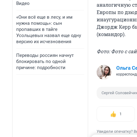
Видео
аналогичную ст
Европы по дзюд
«Они всё еще в лесу, и им
инаугурационны
нужна помощь»: сын
Джордж Керр бы
пропавших в тайге
(командор).
Усольцевых назвал еще одну
версию их исчезновения
Фото: Фото с сай
Переводы россиян начнут
блокировать по одной
причине: подробности
Ольга 
корреспонд
Сергей Соловейчи
1
Увидели опечатку? В