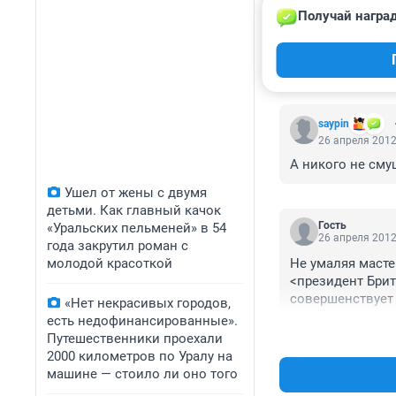
Получай наград
КОММЕНТАР
saypin
26 апреля 2012
А никого не сму
Ушел от жены с двумя
детьми. Как главный качок
Гость
«Уральских пельменей» в 54
26 апреля 2012
года закрутил роман с
молодой красоткой
Не умаляя масте
<президент Брит
совершенствует 
«Нет некрасивых городов,
над ВСЕМИ.
есть недофинансированные».
Путешественники проехали
2000 километров по Уралу на
машине — стоило ли оно того