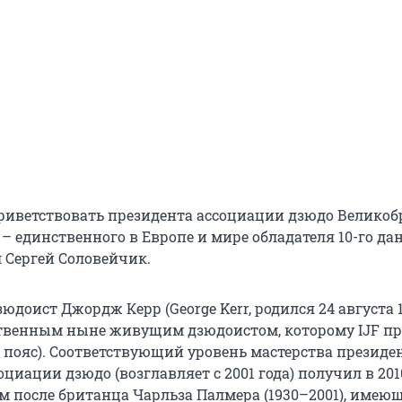
приветствовать президента ассоциации дзюдо Велико
 единственного в Европе и мире обладателя 10-го дан
л Сергей Соловейчик.
доист Джордж Керр (George Kerr, родился 24 августа 1
твенным ныне живущим дзюдоистом, которому IJF п
й пояс). Соответствующий уровень мастерства президе
циации дзюдо (возглавляет с 2001 года) получил в 2010
м после британца Чарльза Палмера (1930–2001), имею