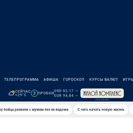
ТЕЛЕПРОГРАММА
АФИША
ГОРОСКОП
КУРСЫ ВАЛЮТ
ИГР
USD 82,17
СЕЙЧАС
3
ПРОБКИ
+29°C
EUR 94,84
у бойца развели с мужем без ее ведома
С чего начать новую жизнь