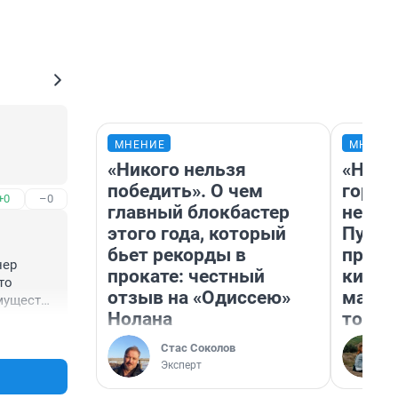
МНЕНИЕ
МНЕНИ
«Никого нельзя
«Нет 
победить». О чем
городо
+0
–0
главный блокбастер
недоф
этого года, который
Путеш
бьет рекорды в
проех
ер 
прокате: честный
килом
о 
отзыв на «Одиссею»
машин
мущество 
Нолана
того
+0
–0
Стас Соколов
Эксперт