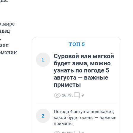
в мире
ндец
,
ТОП 5
азил
ремонии
Суровой или мягкой
1
будет зима, можно
узнать по погоде 5
августа — важные
приметы
26 795
9
Погода 4 августа подскажет,
2
какой будет осень, — важные
приметы