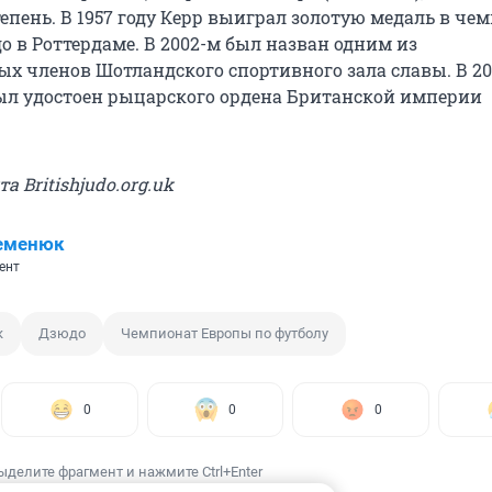
епень. В 1957 году Керр выиграл золотую медаль в че
о в Роттердаме. В 2002-м был назван одним из
х членов Шотландского спортивного зала славы. В 20
л удостоен рыцарского ордена Британской империи
та Britishjudo.org.uk
Семенюк
ент
к
Дзюдо
Чемпионат Европы по футболу
0
0
0
ыделите фрагмент и нажмите Ctrl+Enter