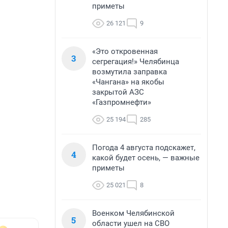
приметы
26 121
9
«Это откровенная
3
сегрегация!» Челябинца
возмутила заправка
«Чангана» на якобы
закрытой АЗС
«Газпромнефти»
25 194
285
Погода 4 августа подскажет,
4
какой будет осень, — важные
приметы
25 021
8
Военком Челябинской
5
области ушел на СВО