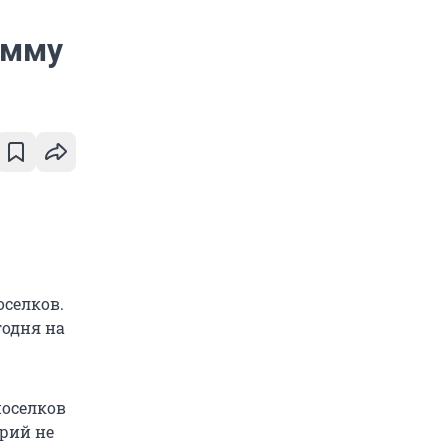
амму
оселков.
годня на
поселков
рий не