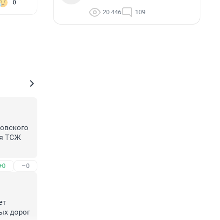
0
20 446
109
овского 
я ТСЖ 
+0
–0
т 
х дорог 