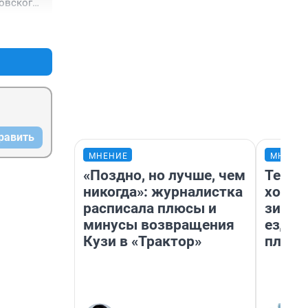
овского 
дна - 
+0
–0
равить
МНЕНИЕ
МНЕНИ
«Поздно, но лучше, чем
Тепло
никогда»: журналистка
холод
расписала плюсы и
зимой
минусы возвращения
ездит
Кузи в «Трактор»
плюсы