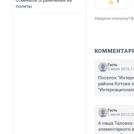
отменили ограничения на
0
полеты
Увидели опечатку? В
КОММЕНТАР
Гость
2 июля 2013, 1
Поселок "Интерн
района Котова э
"Интернационали
Гость
1 июля 2013, 2
А наша Таловка в
элементарного в