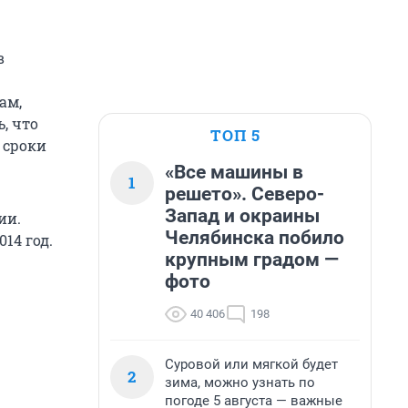
в
ам,
, что
ТОП 5
 сроки
«Все машины в
1
решето». Северо-
Запад и окраины
ии.
Челябинска побило
14 год.
крупным градом —
фото
40 406
198
Суровой или мягкой будет
2
зима, можно узнать по
погоде 5 августа — важные