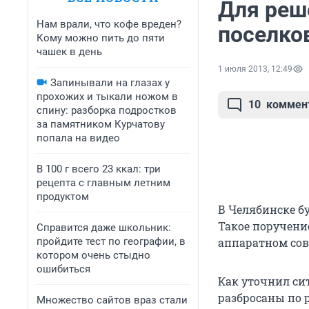
Для реш
Нам врали, что кофе вреден?
поселко
Кому можно пить до пяти
чашек в день
1 июля 2013, 12:49
Запинывали на глазах у
прохожих и тыкали ножом в
10
коммен
спину: разборка подростков
за памятником Курчатову
попала на видео
В 100 г всего 23 ккал: три
рецепта с главным летним
продуктом
В Челябинске б
Такое поручени
Справится даже школьник:
пройдите тест по географии, в
аппаратном сов
котором очень стыдно
ошибиться
Как уточнил си
разбросаны по 
Множество сайтов враз стали