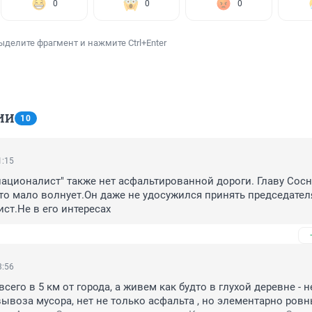
0
0
0
ыделите фрагмент и нажмите Ctrl+Enter
ИИ
10
1:15
ационалист" также нет асфальтированной дороги. Главу Сосн
то мало волнует.Он даже не удосужился принять председател
ст.Не в его интересах
3:56
сего в 5 км от города, а живем как будто в глухой деревне - не
ывоза мусора, нет не только асфальта , но элементарно ровны