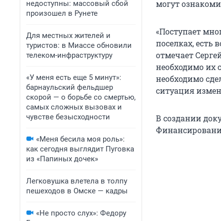
могут ознакоми
недоступны: массовый сбой
произошел в Рунете
«Поступает мног
Для местных жителей и
поселках, есть 
туристов: в Миассе обновили
отмечает Серге
телеком-инфраструктуру
необходимо их 
«У меня есть еще 5 минут»:
необходимо сдел
барнаульский фельдшер
ситуация измен
скорой — о борьбе со смертью,
самых сложных вызовах и
чувстве безысходности
В создании док
Финансирование
«Меня бесила моя роль»:
как сегодня выглядит Пуговка
из «Папиных дочек»
Легковушка влетела в толпу
пешеходов в Омске — кадры
«Не просто слух»: Федору