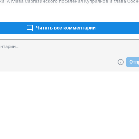
ки. А глава Саргазинского поселения Куприянов и глава Сосн
его не видят и не хотят что-либо предпринимать. Отговорка о
Читать все комментарии
Отп