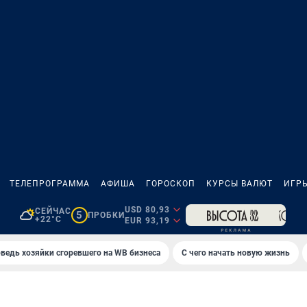
ТЕЛЕПРОГРАММА
АФИША
ГОРОСКОП
КУРСЫ ВАЛЮТ
ИГР
USD 80,93
СЕЙЧАС
5
ПРОБКИ
+22°C
EUR 93,19
ведь хозяйки сгоревшего на WB бизнеса
С чего начать новую жизнь