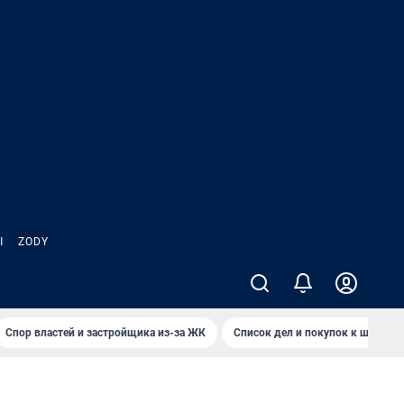
Ы
ZODY
Спор властей и застройщика из-за ЖК
Список дел и покупок к школе