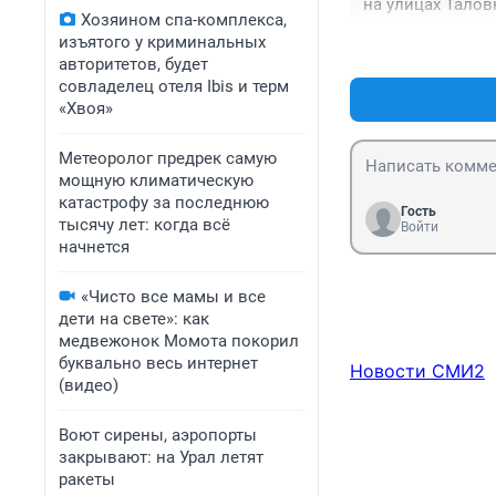
на улицах Талов
Хозяином спа-комплекса,
района Котов нич
изъятого у криминальных
нет денег!
авторитетов, будет
совладелец отеля Ibis и терм
«Хвоя»
Метеоролог предрек самую
мощную климатическую
катастрофу за последнюю
Гость
тысячу лет: когда всё
Войти
начнется
«Чисто все мамы и все
дети на свете»: как
медвежонок Момота покорил
буквально весь интернет
Новости СМИ2
(видео)
Воют сирены, аэропорты
закрывают: на Урал летят
ракеты