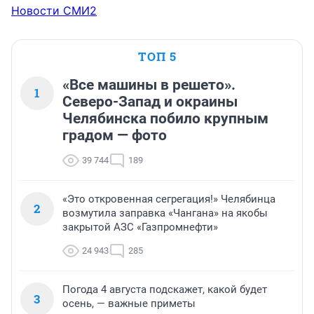
Новости СМИ2
ТОП 5
«Все машины в решето».
1
Северо-Запад и окраины
Челябинска побило крупным
градом — фото
39 744
189
«Это откровенная сегрегация!» Челябинца
2
возмутила заправка «Чангана» на якобы
закрытой АЗС «Газпромнефти»
24 943
285
Погода 4 августа подскажет, какой будет
3
осень, — важные приметы