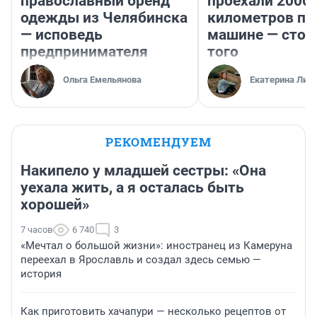
православный бренд
проехали 2000
одежды из Челябинска
километров по 
— исповедь
машине — стои
предпринимателя
того
Ольга Емельянова
Екатерина Лит
РЕКОМЕНДУЕМ
Накипело у младшей сестры: «Она
уехала жить, а я осталась быть
хорошей»
7 часов
6 740
3
«Мечтал о большой жизни»: иностранец из Камеруна
переехал в Ярославль и создал здесь семью —
история
Как приготовить хачапури — несколько рецептов от