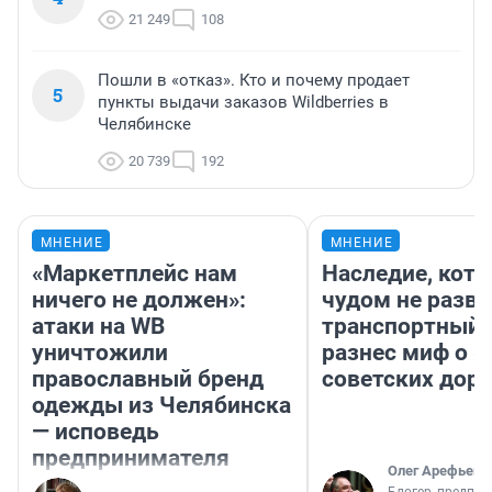
21 249
108
Пошли в «отказ». Кто и почему продает
5
пункты выдачи заказов Wildberries в
Челябинске
20 739
192
МНЕНИЕ
МНЕНИЕ
«Маркетплейс нам
Наследие, кото
ничего не должен»:
чудом не разва
атаки на WB
транспортный 
уничтожили
разнес миф о 
православный бренд
советских доро
одежды из Челябинска
— исповедь
предпринимателя
Олег Арефьев