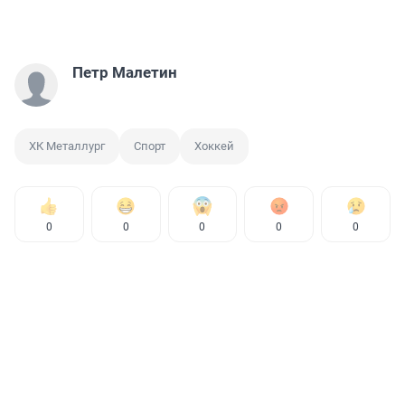
Петр Малетин
ХК Металлург
Спорт
Хоккей
0
0
0
0
0