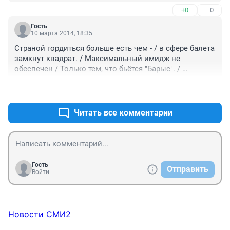
+0
–0
Гость
10 марта 2014, 18:35
Страной гордиться больше есть чем - / в сфере балета 
замкнут квадрат. / Максимальный имидж не 
обеспечен / Только тем, что бьётся "Барыс". / 
Остальное - купцы и затеи / Не властной морской 
+0
–0
пехоты с Автоваза. / В общем, всё хайс. И лишь в 
футболе / Не получается пока...
Читать все комментарии
Гость
Отправить
Войти
Новости СМИ2