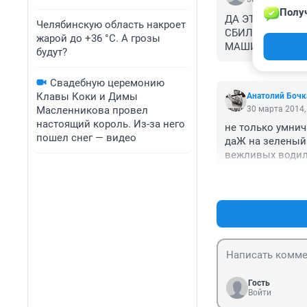
Получ
ДА ЭТОМУ ВОДИ
Челябинскую область накроет
СБИЛ УЖЕ МНОГ
жарой до +36 °C. А грозы
МАШИНА ЕХАЛА Б
будут?
ОСТАЛСЯ БЫ Ж
Свадебную церемонию
Клавы Коки и Димы
Анатолий Бочк
Масленникова провел
30 марта 2014,
настоящий король. Из-за него
не только умнича
пошел снег — видео
даЖ на зеленый 
вежливых водил
просто по жизни 
школьник: у него
переход рядом, 
нормальный вод
машины моЖ) и 
ТОРОПИТСЯ СТАВ
намного важней
Гость
Войти