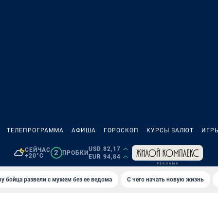
ТЕЛЕПРОГРАММА
АФИША
ГОРОСКОП
КУРСЫ ВАЛЮТ
ИГР
USD 82,17
СЕЙЧАС
2
ПРОБКИ
+20°C
EUR 94,84
у бойца развели с мужем без ее ведома
С чего начать новую жизнь