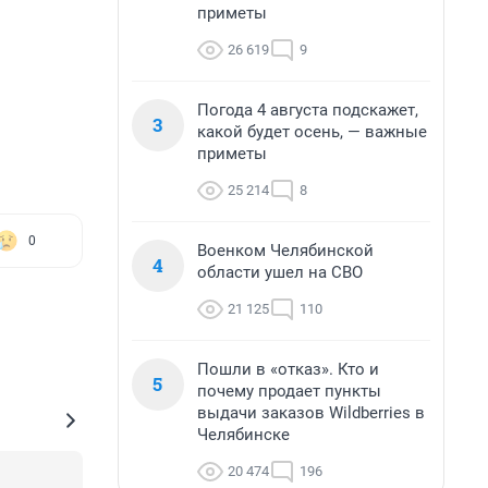
приметы
26 619
9
Погода 4 августа подскажет,
3
какой будет осень, — важные
приметы
25 214
8
0
Военком Челябинской
4
области ушел на СВО
21 125
110
Пошли в «отказ». Кто и
5
почему продает пункты
выдачи заказов Wildberries в
Челябинске
20 474
196