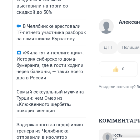
выставили на торги со
скидкой до 50%
Алексан
В Челябинске арестовали
17-летнего участника разборок
за памятником Курчатову
ДТП
Полиция
«Жила тут интеллигенция».
История сибирского дома-
бумеранга, где в гости ходили
0
через балконы, — таких всего
два в России
Увидели опечатку? В
Самый сексуальный мужчина
Турции: чем Омер из
«Клюквенного щербета»
покорил женщин
КОММЕНТАР
Задержанного за педофилию
тренера из Челябинска
Гость
отправили в изолятор
30 июля 2024, 