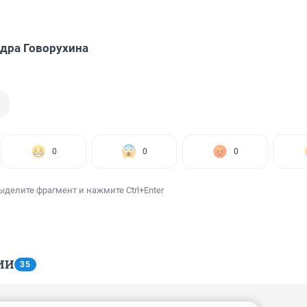
дра Говорухина
0
0
0
ыделите фрагмент и нажмите Ctrl+Enter
ИИ
35
17:52