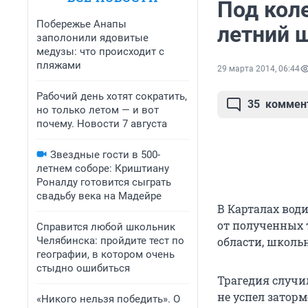
Под коле
Побережье Анапы
летний 
заполонили ядовитые
медузы: что происходит с
пляжами
29 марта 2014, 06:44
Рабочий день хотят сократить,
35
коммен
но только летом — и вот
почему. Новости 7 августа
Звездные гости в 500-
летнем соборе: Криштиану
Роналду готовится сыграть
свадьбу века на Мадейре
В Карталах вод
от полученных 
Справится любой школьник
Челябинска: пройдите тест по
области, школь
географии, в котором очень
стыдно ошибиться
Трагедия случил
не успел затор
«Никого нельзя победить». О