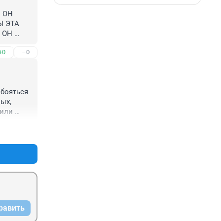
 ОН 
 ЭТА 
ОН 
+0
–0
бояться 
х, 
или 
 
+0
–0
и, 
орости, 
омятой 
ель 
И?
равить