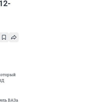
12-
 который
ВД
тель ВАЗа
.