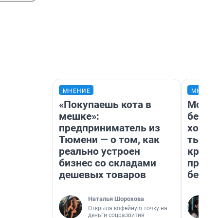
МНЕНИЕ
МНЕНИ
«Покупаешь кота в
Мой б
мешке»:
береж
предприниматель из
хотел
Тюмени — о том, как
тысяч
реально устроен
креди
бизнес со складами
приех
дешевых товаров
безоп
Наталья Шорохова
Открыла кофейную точку на
деньги соцразвития