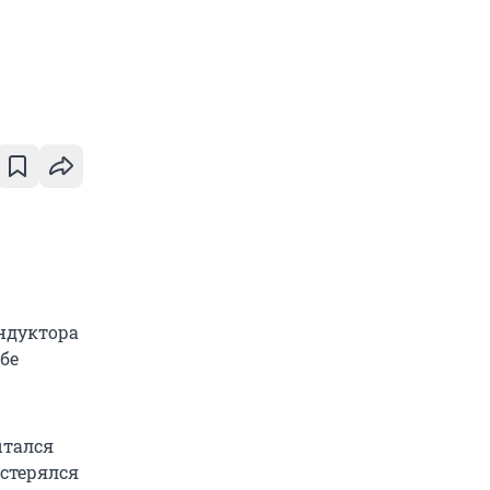
ндуктора
бе
ытался
астерялся