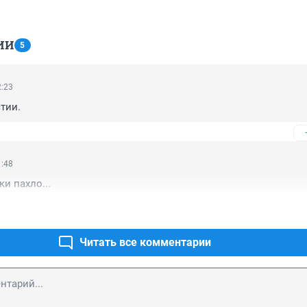
ИИ
5
2:23
тии.
1:48
и пахло...
Читать все комментарии