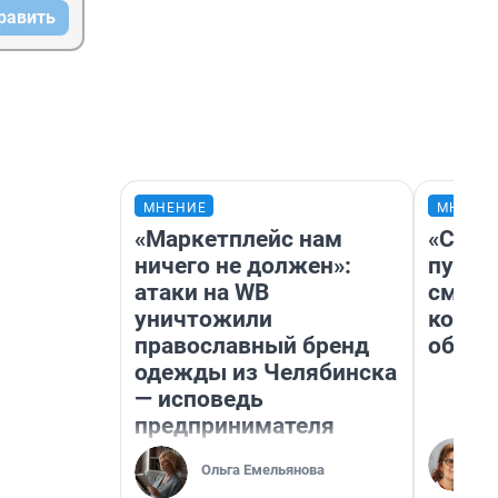
равить
МНЕНИЕ
МНЕНИ
«Маркетплейс нам
«Спут
ничего не должен»:
пургу»
атаки на WB
смерт
уничтожили
котор
православный бренд
обнар
одежды из Челябинска
— исповедь
предпринимателя
Ольга Емельянова