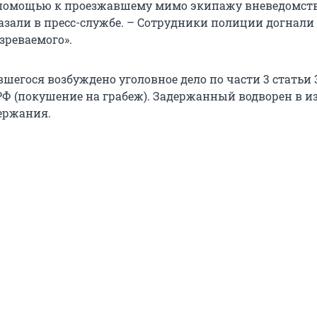
а помощью к проезжавшему мимо экипажу вневедомст
казали в пресс-службе. – Сотрудники полиции догнали
зреваемого».
шегося возбуждено уголовное дело по части 3 статьи 3
 РФ (покушение на грабеж). Задержанный водворен в и
ержания.