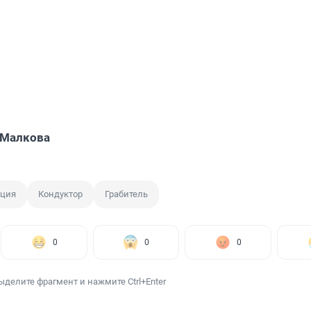
 Малкова
ция
Кондуктор
Грабитель
0
0
0
ыделите фрагмент и нажмите Ctrl+Enter