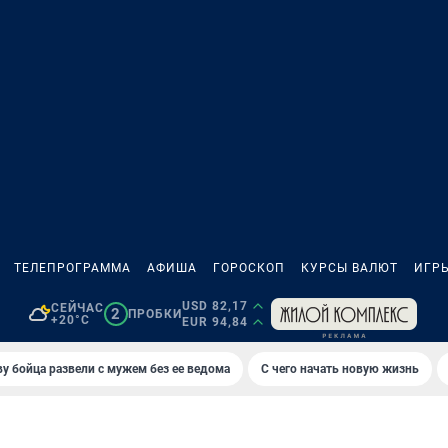
ТЕЛЕПРОГРАММА
АФИША
ГОРОСКОП
КУРСЫ ВАЛЮТ
ИГР
USD 82,17
СЕЙЧАС
2
ПРОБКИ
+20°C
EUR 94,84
у бойца развели с мужем без ее ведома
С чего начать новую жизнь