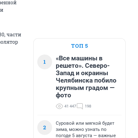
венной
 и
0, части
золятор
ТОП 5
«Все машины в
1
решето». Северо-
Запад и окраины
Челябинска побило
крупным градом —
фото
41 447
198
Суровой или мягкой будет
2
зима, можно узнать по
погоде 5 августа — важные