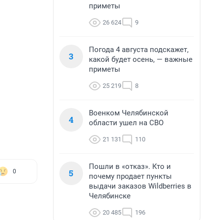
приметы
26 624
9
Погода 4 августа подскажет,
3
какой будет осень, — важные
приметы
25 219
8
Военком Челябинской
4
области ушел на СВО
21 131
110
Пошли в «отказ». Кто и
5
0
почему продает пункты
выдачи заказов Wildberries в
Челябинске
20 485
196