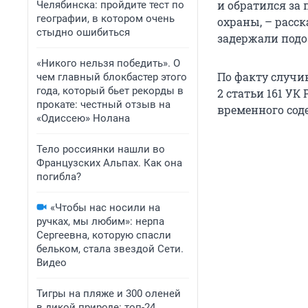
и обратился з
Челябинска: пройдите тест по
географии, в котором очень
охраны, – расс
стыдно ошибиться
задержали подо
«Никого нельзя победить». О
По факту случив
чем главный блокбастер этого
года, который бьет рекорды в
2 статьи 161 УК
прокате: честный отзыв на
временного сод
«Одиссею» Нолана
Тело россиянки нашли во
Французских Альпах. Как она
погибла?
«Чтобы нас носили на
ручках, мы любим»: нерпа
Сергеевна, которую спасли
бельком, стала звездой Сети.
Видео
Тигры на пляже и 300 оленей
в дикой природе: топ-24