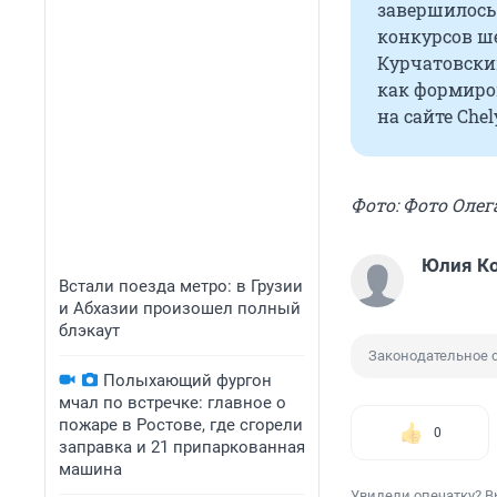
завершилось
конкурсов ше
Курчатовский
как формиров
на сайте Chel
Фото: Фото Олег
Юлия К
Встали поезда метро: в Грузии
и Абхазии произошел полный
блэкаут
Законодательное 
Полыхающий фургон
мчал по встречке: главное о
пожаре в Ростове, где сгорели
0
заправка и 21 припаркованная
машина
Увидели опечатку? В