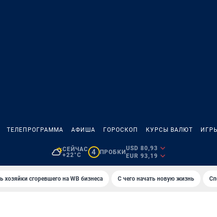
ТЕЛЕПРОГРАММА
АФИША
ГОРОСКОП
КУРСЫ ВАЛЮТ
ИГР
USD 80,93
СЕЙЧАС
4
ПРОБКИ
+22°C
EUR 93,19
ь хозяйки сгоревшего на WB бизнеса
С чего начать новую жизнь
Сп