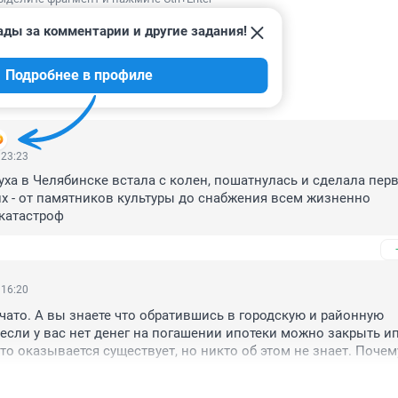
ады за комментарии и другие задания!
Подробнее в профиле
ИИ
10
 23:23
уха в Челябинске встала с колен, пошатнулась и сделала перв
их - от памятников культуры до снабжения всем жизненно 
катастроф
 16:20
чато. А вы знаете что обратившись в городскую и районную 
сли у вас нет денег на погашении ипотеки можно закрыть ипо
то оказывается существует, но никто об этом не знает. Почем
слить списокновых полномочий районных администраций. Чет