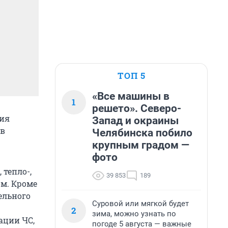
ТОП 5
«Все машины в
1
решето». Северо-
ния
Запад и окраины
 в
Челябинска побило
крупным градом —
фото
 тепло-,
39 853
189
ом. Кроме
ельного
Суровой или мягкой будет
2
зима, можно узнать по
ации ЧС,
погоде 5 августа — важные