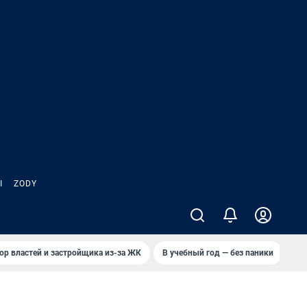
Ы
ZODY
ор властей и застройщика из-за ЖК
В учебный год — без паники
Кто