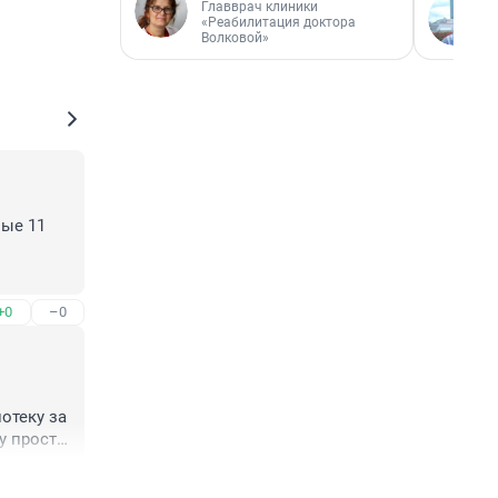
Главврач клиники
«Реабилитация доктора
Волковой»
ые 11 
+0
–0
теку за 
у просто 
ко ясно 
+0
–0