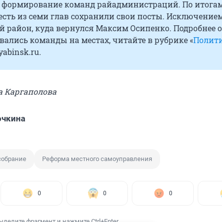
 формирование команд райадминистраций. По итога
сть из семи глав сохранили свои посты. Исключением
 район, куда вернулся Максим Осипенко. Подробнее о
ались команды на местах, читайте в рубрике «
Полит
yabinsk.ru.
а Каргаполова
очкина
собрание
Реформа местного самоуправления
0
0
0
ыделите фрагмент и нажмите Ctrl+Enter