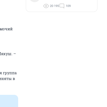
20 195
109
номочий
Мякуш. –
я группа
риняты в