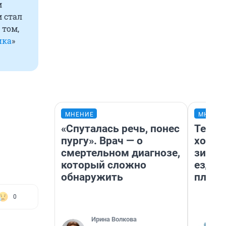
м
 стал
 том,
ика
»
МНЕНИЕ
МНЕНИ
«Спуталась речь, понес
Тепло
пургу». Врач — о
холод
смертельном диагнозе,
зимой
который сложно
ездит
обнаружить
плюсы
0
Ирина Волкова