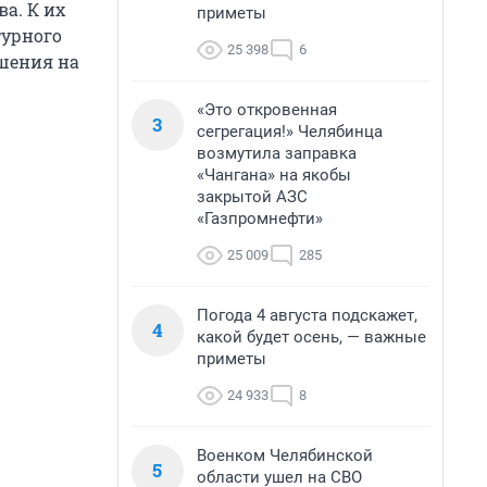
а. К их
приметы
турного
25 398
6
ешения на
«Это откровенная
3
сегрегация!» Челябинца
возмутила заправка
«Чангана» на якобы
закрытой АЗС
«Газпромнефти»
25 009
285
Погода 4 августа подскажет,
4
какой будет осень, — важные
приметы
24 933
8
Военком Челябинской
5
области ушел на СВО