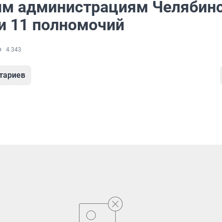
м администрациям Челябин
и 11 полномочий
4 343
тариев