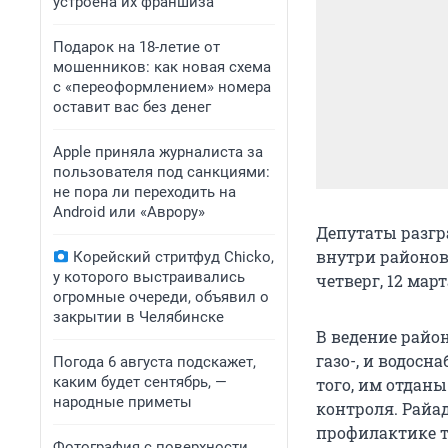
устроена их франшиза
Подарок на 18-летие от
мошенников: как новая схема
с «переоформлением» номера
оставит вас без денег
Apple приняла журналиста за
пользователя под санкциями:
не пора ли переходить на
Android или «Аврору»
Депутаты разгр
внутри районов
Корейский стритфуд Chicko,
у которого выстраивались
четверг, 12 мар
огромные очереди, объявил о
закрытии в Челябинске
В ведение район
газо-, и водос
Погода 6 августа подскажет,
каким будет сентябрь, —
того, им отдан
народные приметы
контроля. Рай
профилактике т
Фотография с поверхности