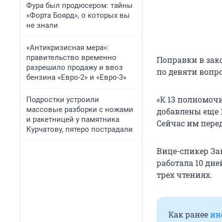
Фура был продюсером: тайны
«Форта Боярд», о которых вы
не знали
«Антикризисная мера»:
правительство временно
Поправки в зако
разрешило продажу и ввоз
по девяти вопр
бензина «Евро-2» и «Евро-3»
«К 13 полномоч
Подростки устроили
массовые разборки с ножами
добавлены еще 
и ракетницей у памятника
Сейчас им пере
Курчатову, пятеро пострадали
Вице-спикер За
работала 10 дн
трех чтениях.
Как ранее
ин