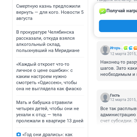
Смертную казнь предложили
Получай нагр
вернуть — для кого. Новости 5
августа
КОММЕНТАР
В прокуратуре Челябинска
рассказали, откуда взялся
алкогольный склад,
Игорь .
полыхнувший на Меридиане
12 марта 2015,
Наконец-то разр
«Каждый откроет что-то
шагов. Зато как
личное о цене ошибки»: с
необходимым и 
каким настроем нужно
смотреть «Одиссею», чтобы
она не выглядела как фиаско
Гость
12 марта 2015,
Мать и бабушка отравили
четырех детей, чтобы они не
Все так расплыв
уехали к отцу, — тела
администрацию е
пролежали в квартире 13 дней
счет субсидии. Э
ясно не перечи
и по сути.
«Год они дрались»: как