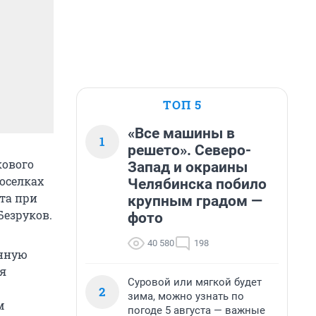
ТОП 5
«Все машины в
1
решето». Северо-
кового
Запад и окраины
оселках
Челябинска побило
ета при
крупным градом —
Безруков.
фото
40 580
198
енную
ля
Суровой или мягкой будет
2
зима, можно узнать по
м
погоде 5 августа — важные