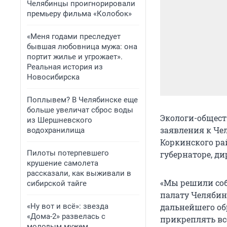
Челябинцы проигнорировали
премьеру фильма «Колобок»
«Меня годами преследует
бывшая любовница мужа: она
портит жилье и угрожает».
Реальная история из
Новосибирска
Поплывем? В Челябинске еще
больше увеличат сброс воды
Экологи-общест
из Шершневского
заявления к Че
водохранилища
Коркинского рай
Пилоты потерпевшего
губернаторе, д
крушение самолета
рассказали, как выживали в
«Мы решили соб
сибирской тайге
палату Челябин
«Ну вот и всё»: звезда
дальнейшего об
«Дома-2» развелась с
прикреплять вс
молодым мужем