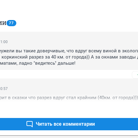
ИИ
77
11:00
еужели вы такие доверчивые, что вдруг всему виной в экологи
 коркинский разрез за 40 км. от города)) А за окнами заводы 
атами, ладно "ведитесь" дальше!
10:57
ит в сказки что разрез вдруг стал крайним (40км. от города)))
Читать все комментарии