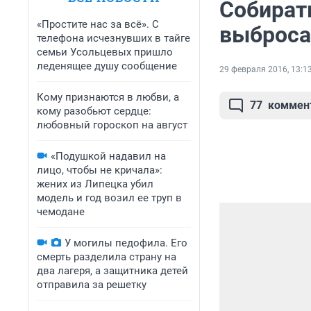
Собирать
«Простите нас за всё». С
выброса
телефона исчезнувших в тайге
семьи Усольцевых пришло
леденящее душу сообщение
29 февраля 2016, 13:1
Кому признаются в любви, а
77
коммен
кому разобьют сердце:
любовный гороскоп на август
«Подушкой надавил на
лицо, чтобы не кричала»:
жених из Липецка убил
модель и год возил ее труп в
чемодане
У могилы педофила. Его
смерть разделила страну на
два лагеря, а защитника детей
отправила за решетку