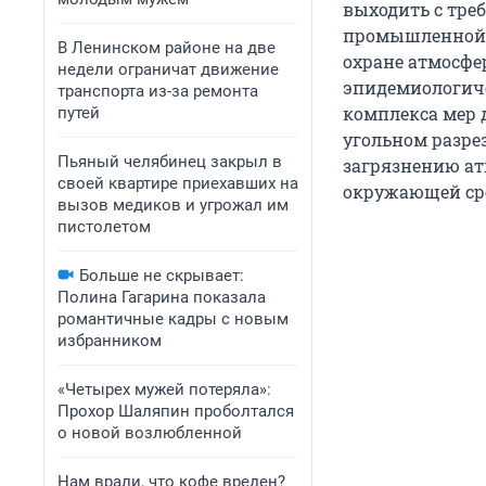
выходить с тре
промышленной б
В Ленинском районе на две
охране атмосфер
недели ограничат движение
эпидемиологиче
транспорта из-за ремонта
комплекса мер 
путей
угольном разре
Пьяный челябинец закрыл в
загрязнению ат
своей квартире приехавших на
окружающей сре
вызов медиков и угрожал им
пистолетом
Больше не скрывает:
Полина Гагарина показала
романтичные кадры с новым
избранником
«Четырех мужей потеряла»:
Прохор Шаляпин проболтался
о новой возлюбленной
Нам врали, что кофе вреден?