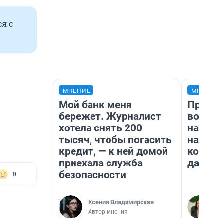
я с
МНЕНИЕ
МНЕНИ
Мой банк меня
Прода
бережет. Журналист
возьм
хотела снять 200
нам г
тысяч, чтобы погасить
налог
кредит, — к ней домой
косне
приехала служба
даже 
безопасности
0
Ксения Владимирская
Автор мнения