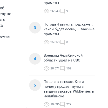
приметы
об
26 243
9
итарно-
ого
Погода 4 августа подскажет,
на
3
какой будет осень, — важные
приметы
естве
25 053
8
Военком Челябинской
4
области ушел на СВО
20 571
109
Пошли в «отказ». Кто и
5
почему продает пункты
выдачи заказов Wildberries в
Челябинске
19 696
229