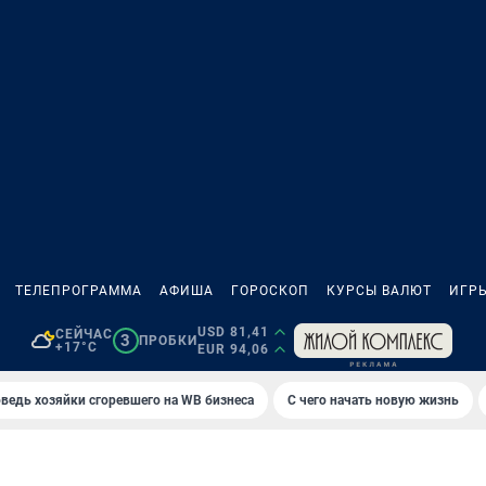
ТЕЛЕПРОГРАММА
АФИША
ГОРОСКОП
КУРСЫ ВАЛЮТ
ИГР
USD 81,41
СЕЙЧАС
3
ПРОБКИ
+17°C
EUR 94,06
ведь хозяйки сгоревшего на WB бизнеса
С чего начать новую жизнь