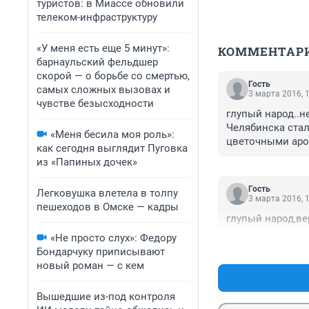
туристов: в Миассе обновили
телеком-инфраструктуру
«У меня есть еще 5 минут»:
КОММЕНТАР
барнаульский фельдшер
скорой — о борьбе со смертью,
Гость
самых сложных вызовах и
3 марта 2016, 
чувстве безысходности
глупый народ..н
Челябинска стал
«Меня бесила моя роль»:
цветочными аром
как сегодня выглядит Пуговка
из «Папиных дочек»
Гость
Легковушка влетела в толпу
3 марта 2016, 
пешеходов в Омске — кадры
глупый народ,вер
«Не просто слух»: Федору
Бондарчуку приписывают
новый роман — с кем
Вышедшие из-под контроля