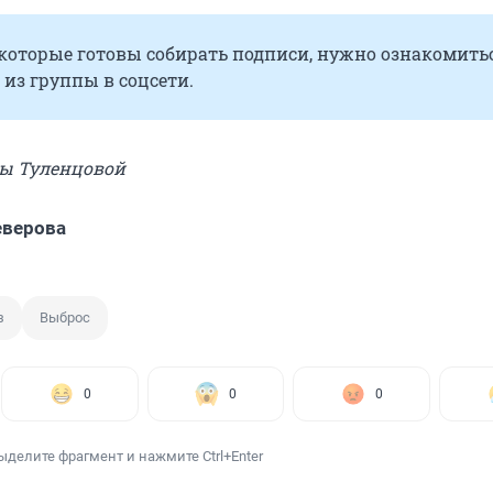
которые готовы собирать подписи, нужно ознакомитьс
из группы в соцсети.
ны Туленцовой
еверова
з
Выброс
0
0
0
ыделите фрагмент и нажмите Ctrl+Enter