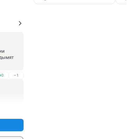
и 
дымят 
+0
–1
+0
–1