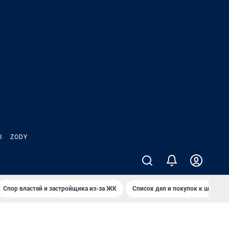
Ы
ZODY
Спор властей и застройщика из-за ЖК
Список дел и покупок к школе