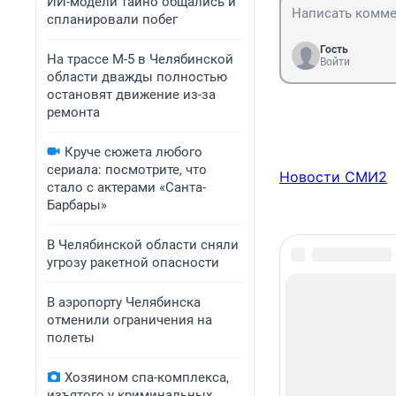
ИИ-модели тайно общались и
спланировали побег
Гость
На трассе М-5 в Челябинской
Войти
области дважды полностью
остановят движение из-за
ремонта
Круче сюжета любого
сериала: посмотрите, что
Новости СМИ2
стало с актерами «Санта-
Барбары»
В Челябинской области сняли
угрозу ракетной опасности
В аэропорту Челябинска
отменили ограничения на
полеты
Хозяином спа-комплекса,
изъятого у криминальных