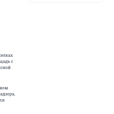
селках
щадь с
исной
ьном
адзора,
тся