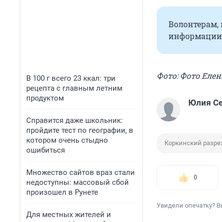
Волонтерам, 
информации 
Фото: Фото Еле
В 100 г всего 23 ккал: три
рецепта с главным летним
продуктом
Юлия С
Справится даже школьник:
пройдите тест по географии, в
котором очень стыдно
Коркинский разре
ошибиться
Множество сайтов враз стали
0
недоступны: массовый сбой
произошел в Рунете
Увидели опечатку? В
Для местных жителей и