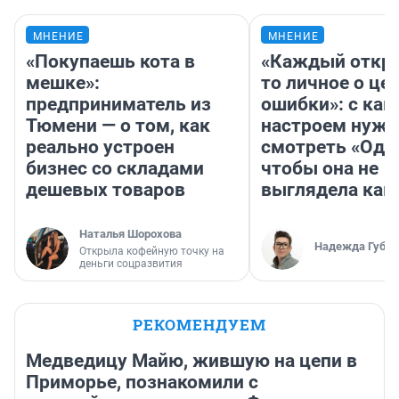
МНЕНИЕ
МНЕНИЕ
«Покупаешь кота в
«Каждый откро
мешке»:
то личное о це
предприниматель из
ошибки»: с как
Тюмени — о том, как
настроем нужн
реально устроен
смотреть «Оди
бизнес со складами
чтобы она не
дешевых товаров
выглядела как
Наталья Шорохова
Надежда Губар
Открыла кофейную точку на
деньги соцразвития
РЕКОМЕНДУЕМ
Медведицу Майю, жившую на цепи в
Приморье, познакомили с