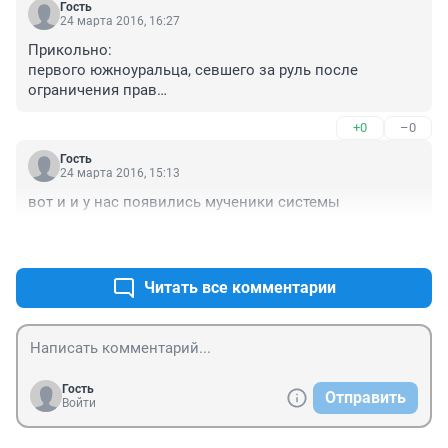
Гость
24 марта 2016, 16:27
Прикольно:

первого южноуральца, севшего за руль после 
ограничения прав

+0
–0
Оригинал материала: 
http://chelyabinsk.ru/text/newsline/147804899233794.html

Гость
24 марта 2016, 15:13
То есть это первый человек, которого лишили прав, а 
вот и и у нас появились мученики системы
он сел за руль, то есть сами признаются, что до этого 
лишенных прав, за рулем не наказывали????

+2
–0
И еще кому интересно, человек 60 часов отработает, с 
Читать все комментарии
него штрафы спишутся и алименты выплатят. Наше 
государство самое гуманное государство в мире:) 
улыбнуло.
Гость
Отправить
Войти