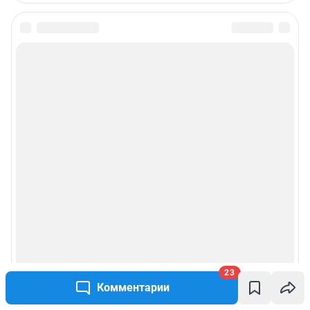
Статистика канала в MAX
Все города сети
Мобильное приложение
Google Play
App Store
Мы в соцсетях
Контактные данные для Роскомнадзора и государственных органов
Сетевое издание «74.ру» (18+)
Зарегистрировано Федеральной службой по надзору в сфере связи,
информационных технологий и массовых коммуникаций
(Роскомнадзор).
Регистрационный номер и дата принятия решения о регистрации: ЭЛ №
23
ФС 77– 84676 от 06.02.2023 г.
Комментарии
Учредитель: Общество с ограниченной ответственностью «ИНТЕРНЕТ
ТЕХНОЛОГИИ»