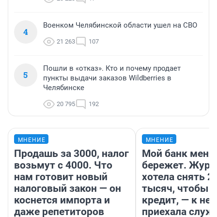
Военком Челябинской области ушел на СВО
4
21 263
107
Пошли в «отказ». Кто и почему продает
5
пункты выдачи заказов Wildberries в
Челябинске
20 795
192
МНЕНИЕ
МНЕНИЕ
Продашь за 3000, налог
Мой банк меня
возьмут с 4000. Что
бережет. Журн
нам готовит новый
хотела снять 2
налоговый закон — он
тысяч, чтобы п
коснется импорта и
кредит, — к не
даже репетиторов
приехала служ