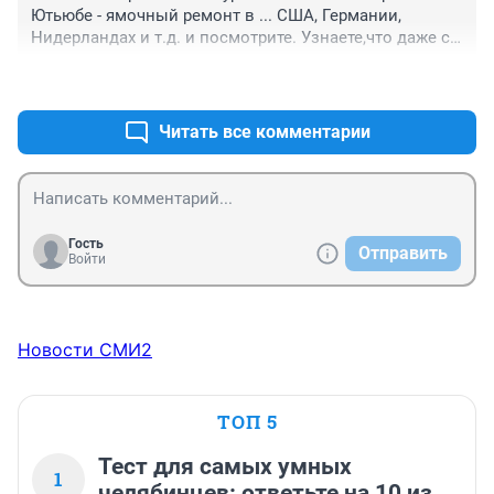
Ютьюбе - ямочный ремонт в ... США, Германии, 
Нидерландах и т.д. и посмотрите. Узнаете,что даже с 
тем, что у вас есть можно заплатки ставить - вровень 
+2
–0
с дорогой! А не так как на фото.
Читать все комментарии
Гость
Отправить
Войти
Новости СМИ2
ТОП 5
Тест для самых умных
1
челябинцев: ответьте на 10 из