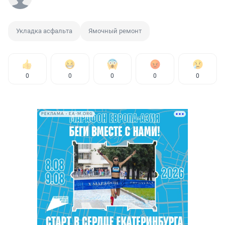
Укладка асфальта
Ямочный ремонт
0
0
0
0
0
РЕКЛАМА • EA-M.ORG