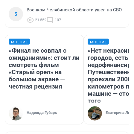
Военком Челябинской области ушел на СВО
5
21 552
107
МНЕНИЕ
МНЕНИЕ
«Финал не совпал с
«Нет некрасив
ожиданиями»: стоит ли
городов, есть
смотреть фильм
недофинансиро
«Старый орел» на
Путешественн
большом экране —
проехали 2000
честная рецензия
километров по 
машине — стои
того
Надежда Губарь
Екатерина Лит