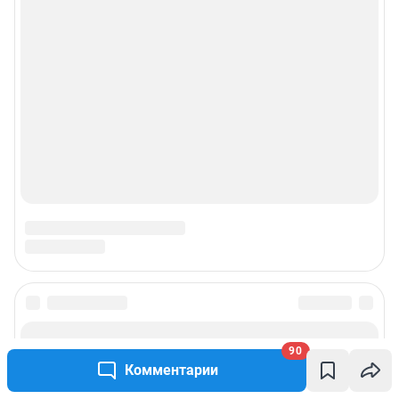
Прайс-лист
О компании
Наши награды
Наши вакансии
Техподдержка
Предвыборная агитация
Статистика канала в MAX
Все города сети
90
Комментарии