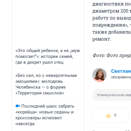
диагностики по
диаметром 200 м
работу по выво
повреждения», 
также добавила
ремонт.
«Это общий ребенок, а не „муж
Фото: Фото пре
помогает“»: истории семей,
где в декрет ушел отец
Светлан
«Без сил, но с невероятными
обозревате
эмоциями»: молодежь
Челябинска — о форуме
«Территория смыслов»
Коммунальная ав
Последний шанс забрать
«корейца»: новые седаны и
0
кроссоверы исчезают
навсегда