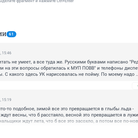
ыделите фрагмент и нажмите Ctrl+Enter
ИИ
61
, 15:46
тать не умеет, а все туда же. Русскими буквами написано "Ре
ми на эти вопросы обратилась к МУП ПОВВ" и телефоны диспе
. С какого здесь УК нарисовалась не пойму. По моему надо 
чку МУП "ПОВВ", ЗАО"Южуралмосту" и так далее.
, 15:19
то-то подобное, зимой все это превращается в глыбы льда - 
дут весны, что б расстаяло, весной это превращается в лужи 
нальщики ждут лета, что б все это засохло, а потом все по-но