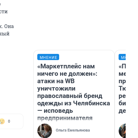
е
сти
к. Она
ьный
МНЕНИЕ
МНЕНИ
«Маркетплейс нам
«Поку
ничего не должен»:
мешке
атаки на WB
предп
уничтожили
Тюмен
православный бренд
реаль
одежды из Челябинска
бизне
— исповедь
дешев
предпринимателя
0
Ольга Емельянова