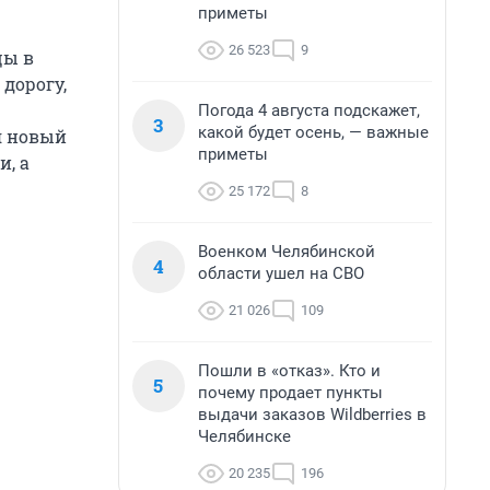
приметы
26 523
9
цы в
 дорогу,
Погода 4 августа подскажет,
3
какой будет осень, — важные
я новый
приметы
, а
25 172
8
Военком Челябинской
4
области ушел на СВО
21 026
109
Пошли в «отказ». Кто и
5
почему продает пункты
выдачи заказов Wildberries в
Челябинске
20 235
196