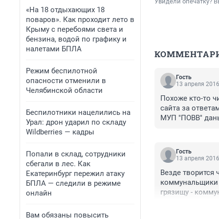
Увидели опечатку? В
«На 18 отдыхающих 18
поваров». Как проходит лето в
Крыму с перебоями света и
бензина, водой по графику и
налетами БПЛА
КОММЕНТАР
Режим беспилотной
Гость
опасности отменили в
13 апреля 2016
Челябинской области
Похоже кто-то чи
сайта за ответа
Беспилотники нацелились на
МУП "ПОВВ" даны
Урал: дрон ударил по складу
устраивать взбу
Wildberries — кадры
Гость
Попали в склад, сотрудники
13 апреля 2016
сбегали в лес. Как
Везде творится ч
Екатеринбург пережил атаку
коммунальщики ж
БПЛА — следили в режиме
грязищу - комму
онлайн
Вам обязаны повысить