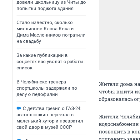
довели школьницу из Читы до
попытки поджога здания
Стало известно, сколько
миллионов Клава Кока и
Дима Масленников потратили
на свадьбу
За какие публикации в
соцсетях вас уволят с работы:
список
В Челябинске тренера
Жители дома на
спортшколы задержали по
чтобы выйти из
делу о педофилии
образовалась о
С детства грезил о ГАЗ-24:
автоплюшкин переехал в
Жители Челябин
маленький хутор и превратил
водоснабжения 
свой двор в музей СССР
позвонить в ко
отправить зая