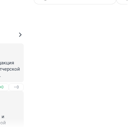
дакция 
тчерской 
+0
–0
и 
вой
+0
–0