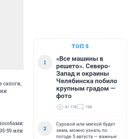
ТОП 5
«Все машины в
1
решето». Северо-
Запад и окраины
Челябинска побило
 сапоги,
крупным градом —
рии
фото
41 178
198
пособами:
Суровой или мягкой будет
2
95-59 или
зима, можно узнать по
погоде 5 августа — важные