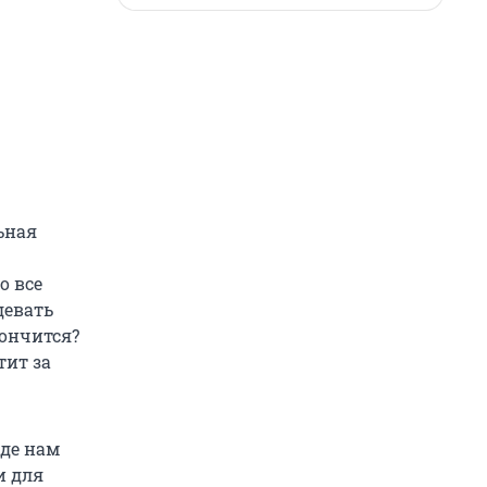
ьная
о все
девать
кончится?
тит за
где нам
и для