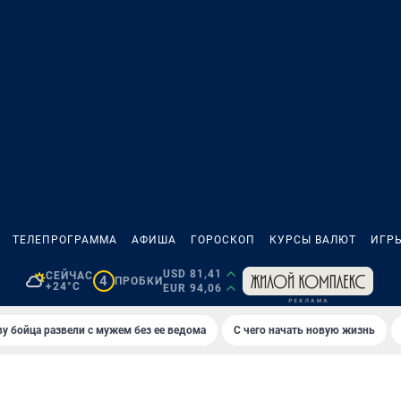
ТЕЛЕПРОГРАММА
АФИША
ГОРОСКОП
КУРСЫ ВАЛЮТ
ИГР
USD 81,41
СЕЙЧАС
4
ПРОБКИ
+24°C
EUR 94,06
у бойца развели с мужем без ее ведома
С чего начать новую жизнь