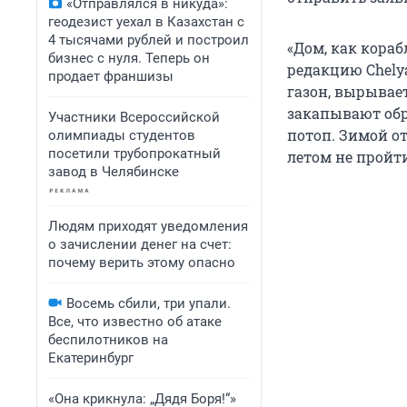
«Отправлялся в никуда»:
геодезист уехал в Казахстан с
4 тысячами рублей и построил
«Дом, как кораб
бизнес с нуля. Теперь он
редакцию Chelya
продает франшизы
газон, вырывает
закапывают обр
Участники Всероссийской
потоп. Зимой о
олимпиады студентов
посетили трубопрокатный
летом не пройти
завод в Челябинске
Людям приходят уведомления
о зачислении денег на счет:
почему верить этому опасно
Восемь сбили, три упали.
Все, что известно об атаке
беспилотников на
Екатеринбург
«Она крикнула: „Дядя Боря!“»