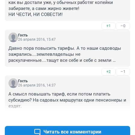
как вы достали уже, у обычных работяг копейки 
забираете, а сами жирно живете!

НИ ЧЕСТИ, НИ СОВЕСТИ!
+1
–0
Гость
26 апреля 2016, 15:47
Давно пора повысить тарифы. А то наши садоводы 
зажрались....землевладельцы не 
раскулаченные....тащут все себе и себе с земли 
русской, а налоги не платят....еще надо налог на 
+2
–1
клубнику ввести...

Походу наши чины не помнят истории...такое уже 
Гость
было.....
26 апреля 2016, 14:37
А смысл повышать тариф, если потом платить 
субсидию? На садовых маршрутах одни пенсионеры и 
ездят.
+1
–0
Читать все комментарии