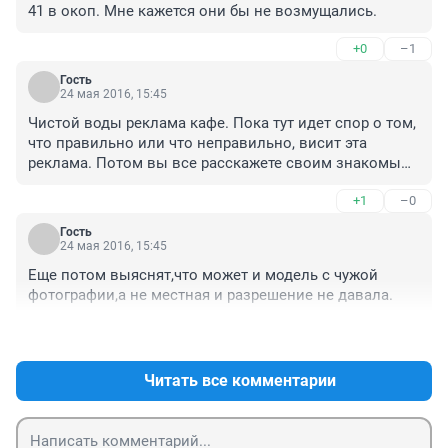
41 в окоп. Мне кажется они бы не возмущались.
+0
–1
Гость
24 мая 2016, 15:45
Чистой воды реклама кафе. Пока тут идет спор о том, 
что правильно или что неправильно, висит эта 
реклама. Потом вы все расскажете своим знакомым 
о возмутительном поступке, потом поучаствуете в 
+1
–0
опросе. И таким образом пропиарите это самое кафе 
бесплатно ))) Все кто ввязался в спор, задумайтесь, 
Гость
как вами пользуются заинтересованные люди.
24 мая 2016, 15:45
Еще потом выяснят,что может и модель с чужой 
фотографии,а не местная и разрешение не давала.
+0
–0
Читать все комментарии