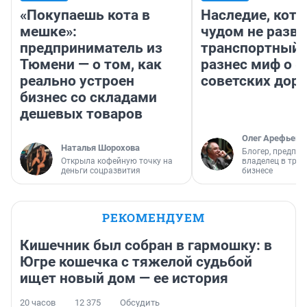
«Покупаешь кота в
Наследие, кото
мешке»:
чудом не разва
предприниматель из
транспортный 
Тюмени — о том, как
разнес миф о 
реально устроен
советских доро
бизнес со складами
дешевых товаров
Олег Арефьев
Наталья Шорохова
Блогер, предпри
Открыла кофейную точку на
владелец в тра
деньги соцразвития
бизнесе
РЕКОМЕНДУЕМ
Кишечник был собран в гармошку: в
Югре кошечка с тяжелой судьбой
ищет новый дом — ее история
20 часов
12 375
Обсудить