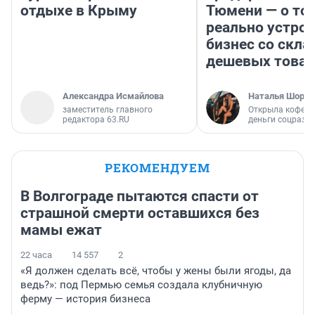
отдыхе в Крыму
Тюмени — о том
реально устро
бизнес со скл
дешевых това
Александра Исмайлова
Наталья Шорох
заместитель главного
Открыла кофейн
редактора 63.RU
деньги соцразв
РЕКОМЕНДУЕМ
В Волгограде пытаются спасти от
страшной смерти оставшихся без
мамы ежат
22 часа
14 557
2
«Я должен сделать всё, чтобы у жены были ягоды, да
ведь?»: под Пермью семья создала клубничную
ферму — история бизнеса