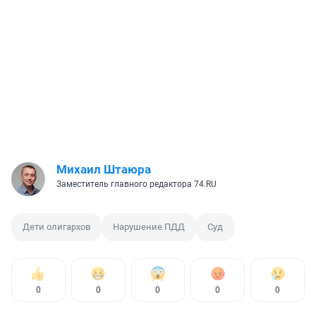
Михаил Штаюра
Заместитель главного редактора 74.RU
Дети олигархов
Нарушение ПДД
Суд
0
0
0
0
0