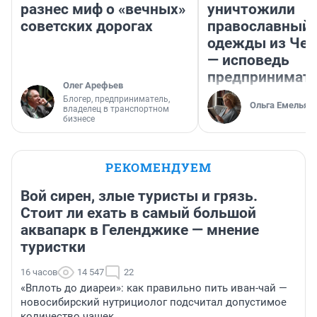
разнес миф о «вечных»
уничтожили
советских дорогах
православный 
одежды из Чел
— исповедь
предпринимат
Олег Арефьев
Блогер, предприниматель,
Ольга Емельян
владелец в транспортном
бизнесе
РЕКОМЕНДУЕМ
Вой сирен, злые туристы и грязь.
Стоит ли ехать в самый большой
аквапарк в Геленджике — мнение
туристки
16 часов
14 547
22
«Вплоть до диареи»: как правильно пить иван-чай —
новосибирский нутрициолог подсчитал допустимое
количество чашек