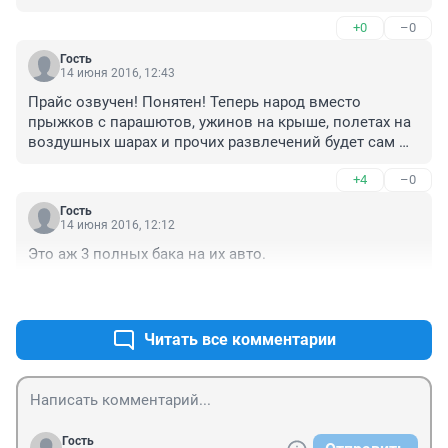
+0
–0
Гость
14 июня 2016, 12:43
Прайс озвучен! Понятен! Теперь народ вместо 
прыжков с парашютов, ужинов на крыше, полетах на 
воздушных шарах и прочих развлечений будет сам 
веселиться, 6 т.р. и олл инклюзив, адреналин, погони, 
+4
–0
если повезет ещё и стрельба в воздух!!! Ну понеслось 
!!! И это законно! Оплата по квитанции в сберкассу! А 
Гость
если в течении 2 недель оплатишь, то скидка 50%. Т.е. 
14 июня 2016, 12:12
две погони по цене одной! Акция !!!
Это аж 3 полных бака на их авто.
+0
–0
Читать все комментарии
Гость