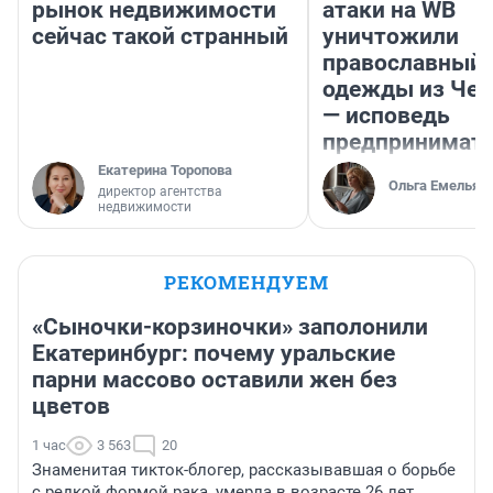
рынок недвижимости
атаки на WB
сейчас такой странный
уничтожили
православный 
одежды из Чел
— исповедь
предпринимат
Екатерина Торопова
Ольга Емельян
директор агентства
недвижимости
РЕКОМЕНДУЕМ
«Сыночки-корзиночки» заполонили
Екатеринбург: почему уральские
парни массово оставили жен без
цветов
1 час
3 563
20
Знаменитая тикток-блогер, рассказывавшая о борьбе
с редкой формой рака, умерла в возрасте 26 лет