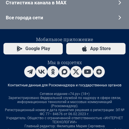
Статистика канала в MAX
Все города сети
Мобильное приложение
Google Play
App Store
Мы в соцсетях
Контактные данные для Роскомнадзора и государственных органов
Сетевое издание «74.ру» (18+)
Зарегистрировано Федеральной службой по надзору в сфере связи,
информационных технологий и массовых коммуникаций
(Роскомнадзор).
Регистрационный номер и дата принятия решения о регистрации: ЭЛ №
ФС 77– 84676 от 06.02.2023 г.
Учредитель: Общество с ограниченной ответственностью «ИНТЕРНЕТ
ТЕХНОЛОГИИ»
Главный редактор: Филипцева Мария Сергеевна