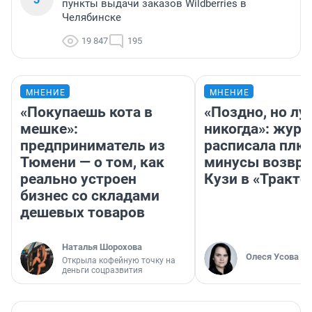
пункты выдачи заказов Wildberries в
Челябинске
19 847
195
МНЕНИЕ
МНЕНИЕ
«Покупаешь кота в
«Поздно, но лу
мешке»:
никогда»: журн
предприниматель из
расписала плю
Тюмени — о том, как
минусы возвр
реально устроен
Кузи в «Тракто
бизнес со складами
дешевых товаров
Наталья Шорохова
Олеся Усова
Открыла кофейную точку на
деньги соцразвития