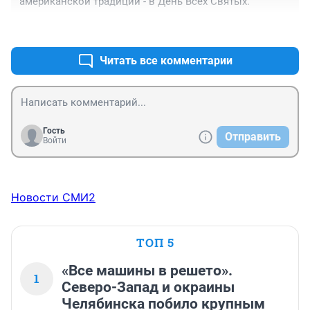
американской традиции - в День Всех Святых.
+2
–0
Читать все комментарии
Гость
Отправить
Войти
Новости СМИ2
ТОП 5
«Все машины в решето».
1
Северо-Запад и окраины
Челябинска побило крупным