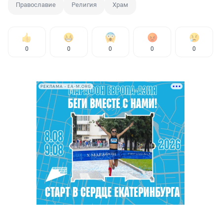
Православие
Религия
Храм
0
0
0
0
0
РЕКЛАМА • EA-M.ORG