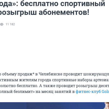
ода»: бесплатно спортивный
 розыгрыш абонементов!
11 182
о объему продаж* в Челябинске проводит шокирующ
ктивным жителям города спортивные наборы артези
солютно бесплатно. А также проводит розыгрыш деся
олный безлимит» на месяц занятий в
фитнес-клуб Gol