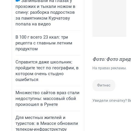
Запинывали на глазах у
прохожих и тыкали ножом в
спину: разборка подростков
за памятником Курчатову
попала на видео
В 100 г всего 23 ккал: три
рецепта с главным летним
продуктом
Фото: Фото пре
Справится даже школьник:
пройдите тест по географии, в
На правах рекламы.
котором очень стыдно
ошибиться
Фитнес
Множество сайтов враз стали
недоступны: массовый сбой
Увидели опечатку? В
произошел в Рунете
Для местных жителей и
туристов: в Миассе обновили
телеком-инфраструктуру