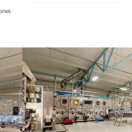
рган,