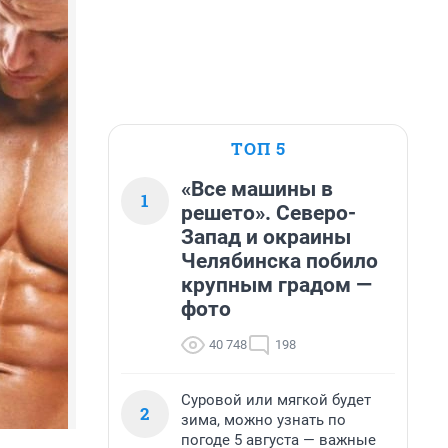
ТОП 5
«Все машины в
1
решето». Северо-
Запад и окраины
Челябинска побило
крупным градом —
фото
40 748
198
Суровой или мягкой будет
2
зима, можно узнать по
погоде 5 августа — важные