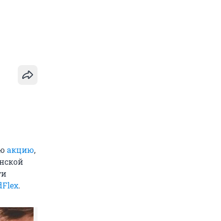
ую
акцию
,
анской
ти
dFlex
.