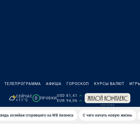
ТЕЛЕПРОГРАММА
АФИША
ГОРОСКОП
КУРСЫ ВАЛЮТ
ИГР
USD 81,41
СЕЙЧАС
0
ПРОБКИ
+11°C
EUR 94,06
ведь хозяйки сгоревшего на WB бизнеса
С чего начать новую жизнь