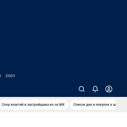
Ы
ZODY
Спор властей и застройщика из-за ЖК
Список дел и покупок к школе