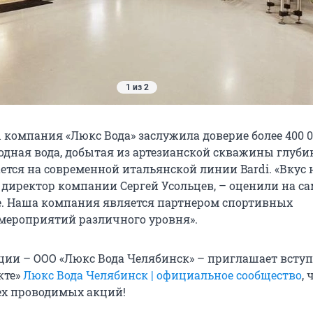
1 из 2
ы компания «Люкс Вода» заслужила доверие более 400 
одная вода, добытая из артезианской скважины глуби
ается на современной итальянской линии Bardi. «Вкус
т директор компании Сергей Усольцев, – оценили на с
. Наша компания является партнером спортивных
мероприятий различного уровня».
ции – ООО «Люкс Вода Челябинск» – приглашает вступ
кте»
Люкс Вода Челябинск | официальное сообщество
,
сех проводимых акций!