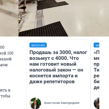
МНЕНИЕ
МНЕНИ
000
Продашь за 3000, налог
«Поку
ной 100
возьмут с 4000. Что
мешке
 нашей
нам готовит новый
предп
амом
налоговый закон — он
Тюмен
коснется импорта и
реаль
даже репетиторов
бизне
дешев
ить в
 чтобы
Анастасия Завгородняя