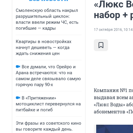
«Люкс В
Смоленскую область накрыл
набор +
разрушительный циклон:
власти ввели режим ЧС, есть
погибшие — кадры
17 октября 2016, 10:14
Квартиры в новостройках
начнут дешеветь — когда
ждать снижения цен
Все думали, что Орейро и
Арана встречаются: что на
самом деле связывало самую
горячую пару 90-х
Компания №1 п
выдавая всем а
В «Притяжении»
мотоциклист перевернулся на
«Люкс Воды» аб
питбайке и погиб
абонементов «П
Эти фразы из советского кино
вы говорите каждый день.