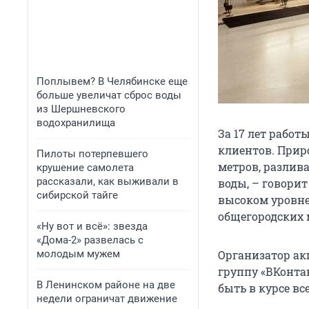
Поплывем? В Челябинске еще
больше увеличат сброс воды
из Шершневского
водохранилища
За 17 лет работ
клиентов. Прир
Пилоты потерпевшего
метров, разлив
крушение самолета
рассказали, как выживали в
воды, – говори
сибирской тайге
высоком уровне
общегородских 
«Ну вот и всё»: звезда
«Дома-2» развелась с
молодым мужем
Организатор ак
группу «ВКонта
В Ленинском районе на две
быть в курсе в
недели ограничат движение