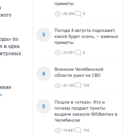
приметы
ж
26 356
9
нного
Погода 4 августа подскажет,
3
какой будет осень, — важные
оды» по
приметы
л и одна
хлитровых
25 091
8
Военком Челябинской
4
области ушел на СВО
20 745
109
ение
»
.
Пошли в «отказ». Кто и
5
почему продает пункты
выдачи заказов Wildberries в
Челябинске
19 847
195