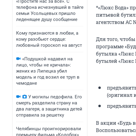
«Простите нас за всё». С
*«Люкс Вода» п
телефона исчезнувшей в тайге
семьи Усольцевых пришло
питьевой бутил
леденящее душу сообщение
агентством AC Ni
Кому признаются в любви, а
Для того, чтоб
кому разобьют сердце:
любовный гороскоп на август
программе «Будь
бутылка «Люкс В
«Подушкой надавил на
бутылей «Люкс 
лицо, чтобы не кричала»:
жених из Липецка убил
модель и год возил ее труп в
чемодане
предъявить
(оригинал 
У могилы педофила. Его
смерть разделила страну на
предъявить
два лагеря, а защитника детей
отправила за решетку
В акции «Будь 
Челябинцы проигнорировали
Воспользоватьс
премьеру фильма «Колобок»