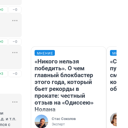
+0
–0
+0
–0
МНЕНИЕ
МНЕНИ
«Никого нельзя
«Спут
победить». О чем
пургу»
+3
–0
главный блокбастер
смерт
этого года, который
котор
бьет рекорды в
обнар
прокате: честный
отзыв на «Одиссею»
Нолана
и 
 и т.п. 
Стас Соколов
ся с 
Эксперт