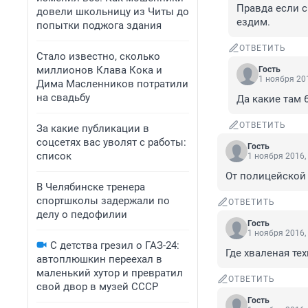
Правда если с
довели школьницу из Читы до
ездим.
попытки поджога здания
ОТВЕТИТЬ
Стало известно, сколько
миллионов Клава Кока и
Гость
1 ноября 201
Дима Масленников потратили
на свадьбу
Да какие там 6
ОТВЕТИТЬ
За какие публикации в
соцсетях вас уволят с работы:
Гость
список
1 ноября 2016,
От полицейской
В Челябинске тренера
спортшколы задержали по
ОТВЕТИТЬ
делу о педофилии
Гость
1 ноября 2016,
С детства грезил о ГАЗ-24:
Где хваленая те
автоплюшкин переехал в
маленький хутор и превратил
ОТВЕТИТЬ
свой двор в музей СССР
Гость