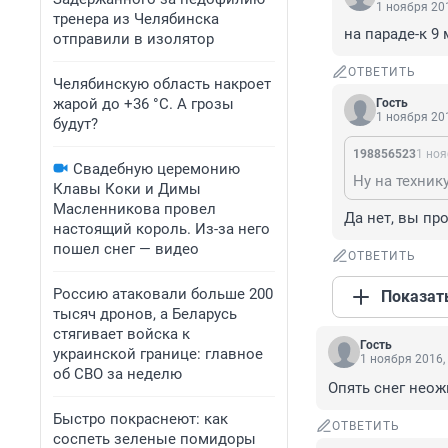
1 ноября 201
тренера из Челябинска
на параде-к 9
отправили в изолятор
ОТВЕТИТЬ
Челябинскую область накроет
жарой до +36 °C. А грозы
Гость
1 ноября 201
будут?
198856523
1 ноя
Свадебную церемонию
Клавы Коки и Димы
Масленникова провел
Да нет, вы пр
настоящий король. Из-за него
пошел снег — видео
ОТВЕТИТЬ
Россию атаковали больше 200
Показат
тысяч дронов, а Беларусь
стягивает войска к
Гость
украинской границе: главное
1 ноября 2016,
об СВО за неделю
Опять снег неож
Быстро покраснеют: как
ОТВЕТИТЬ
соспеть зеленые помидоры