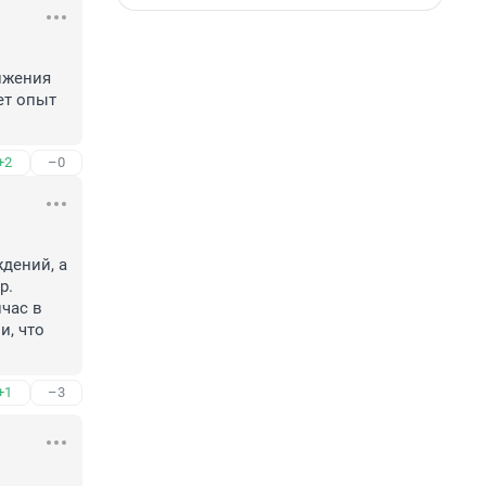
жения 
т опыт 
+2
–0
дений, а 
. 
час в 
, что 
+1
–3