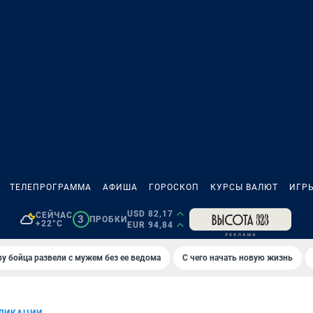
ТЕЛЕПРОГРАММА
АФИША
ГОРОСКОП
КУРСЫ ВАЛЮТ
ИГР
USD 82,17
СЕЙЧАС
3
ПРОБКИ
+22°C
EUR 94,84
у бойца развели с мужем без ее ведома
С чего начать новую жизнь