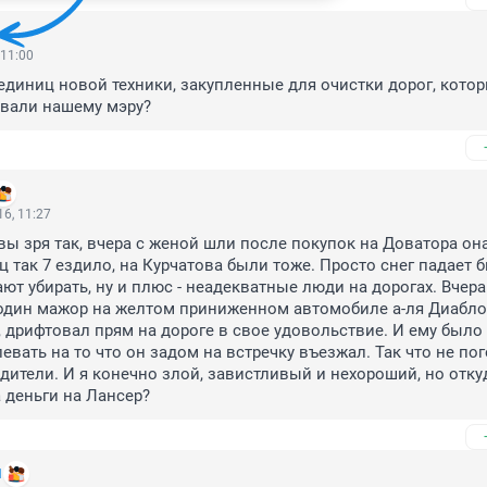
 11:00
 единиц новой техники, закупленные для очистки дорог, котор
вали нашему мэру?
6, 11:27
 вы зря так, вчера с женой шли после покупок на Доватора она
ц так 7 ездило, на Курчатова были тоже. Просто снег падает б
ют убирать, ну и плюс - неадекватные люди на дорогах. Вчера 
один мажор на желтом приниженном автомобиле а-ля Диабло 
е, дрифтовал прям на дороге в свое удовольствие. И ему было 
евать на то что он задом на встречку въезжал. Так что не пог
одители. И я конечно злой, завистливый и нехороший, но откуд
 деньги на Лансер?
1