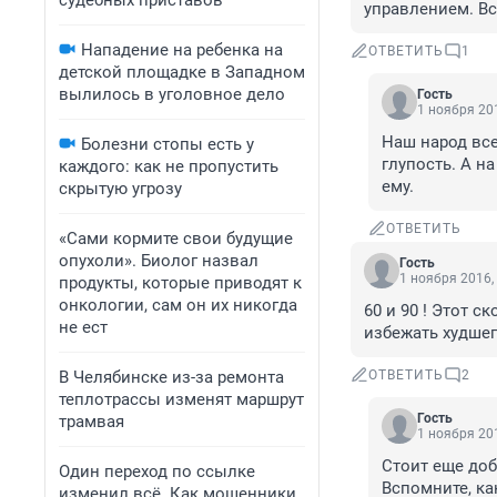
судебных приставов
управлением. Вс
Нападение на ребенка на
ОТВЕТИТЬ
1
детской площадке в Западном
вылилось в уголовное дело
Гость
1 ноября 201
Наш народ все
Болезни стопы есть у
глупость. А н
каждого: как не пропустить
ему.
скрытую угрозу
ОТВЕТИТЬ
«Сами кормите свои будущие
опухоли». Биолог назвал
Гость
1 ноября 2016,
продукты, которые приводят к
онкологии, сам он их никогда
60 и 90 ! Этот 
не ест
избежать худшег
В Челябинске из-за ремонта
ОТВЕТИТЬ
2
теплотрассы изменят маршрут
Гость
трамвая
1 ноября 201
Стоит еще доба
Один переход по ссылке
Вспомните, ка
изменил всё. Как мошенники