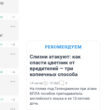
р 
+2
–1
х!
+1
–0
РЕКОМЕНДУЕМ
Слизни атакуют: как
спасти цветник от
вредителей — три
+0
–4
копеечных способа
14 часов
10 068
6
На пляже под Геленджиком при атаке
БПЛА погибли преподаватель
английского языка и ее 12-летняя
+11
–2
дочь