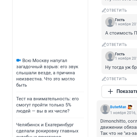
ОТВЕТИТЬ
Гость
1 ноября 201
А стоимость П
ОТВЕТИТЬ
Гость
1 ноября 201
Всю Москву напугал
загадочный взрыв: его звук
Ну тогда уж б
слышали везде, а причина
неизвестна. Что это могло
ОТВЕТИТЬ
быть
Показат
Тест на внимательность: его
смогут пройти только 5%
ButerMan
людей — вы в их числе?
1 ноября 2016,
Dimonchitto, сог
Челябинск и Екатеринбург
движении обязан
сделали рокировку главных
Так что не "из-з