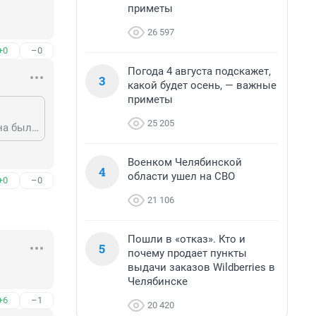
приметы
26 597
+0
–0
Погода 4 августа подскажет,
3
какой будет осень, — важные
приметы
25 205
Ну на технику вы зря так, вчера с женой шли после покупок на Доватора она была и не хило единиц так 7 ездило, на Курчатова были тоже. Просто снег падает быстрее чем его успевают убирать, ну и плюс - неадекватные люди на дорогах. Вчера на той же Доватора, один мажор на желтом приниженном автомобиле а-ля Диабло или что-то в этом духе, дрифтовал прям на дороге в свое удовольствие. И ему было откровенно плевать на то что он задом на встречку въезжал. Так что не погода виновата, а водители. И я конечно злой, завистливый и нехороший, но откуда у 24-летнего щенка деньги на Лансер?
Военком Челябинской
4
области ушел на СВО
+0
–0
21 106
Пошли в «отказ». Кто и
5
почему продает пункты
выдачи заказов Wildberries в
Челябинске
+6
–1
20 420