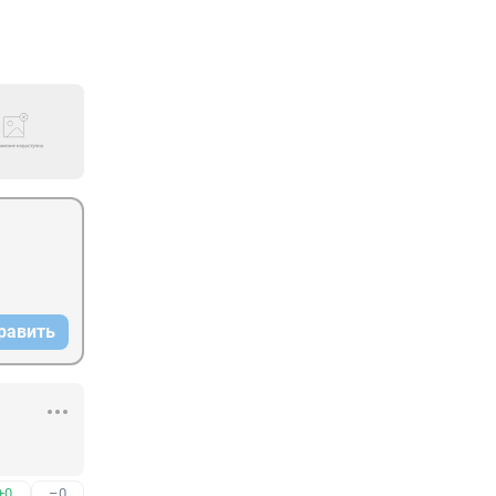
равить
+0
–0