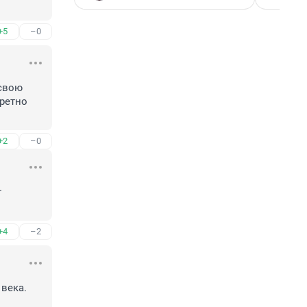
+5
–0
свою 
ретно 
+2
–0
 
+4
–2
века. 