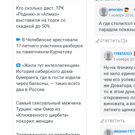
Кто сколько даст. ТРК
amorales
«Родник» и «Алмаз»
1 ноября 2016,
выставили на торги со
А где стопитсот
скидкой до 50%
парадом показы
В Челябинске арестовали
ОТВЕТИТЬ
4
17-летнего участника разборок
за памятником Курчатову
198856523
1 ноября 201
«Жила тут интеллигенция».
Ну на технику
История сибирского дома-
не хило едини
бумеранга, где в гости ходили
чем его успева
через балконы, — таких всего
же Доватора, 
два в России
то в этом дух
откровенно пл
Самый сексуальный мужчина
виновата, а в
Турции: чем Омер из
летнего щенка
«Клюквенного щербета»
покорил женщин
ОТВЕТИТЬ
skkamen197
Задержанного за педофилию