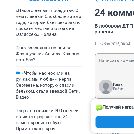
ПЕРЕЙТИ К ПУ
24 комм
«Никого нельзя победить». О
чем главный блокбастер этого
года, который бьет рекорды в
В лобовом ДТП 
прокате: честный отзыв на
ранены
«Одиссею» Нолана
1 ноября 2016, 08:34
Тело россиянки нашли во
Французских Альпах. Как она
погибла?
«Чтобы нас носили на
ручках, мы любим»: нерпа
Сергеевна, которую спасли
Гость
Войти
бельком, стала звездой Сети.
Видео
Получай награ
Гость
Тигры на пляже и 300 оленей
1 ноября 2016,
в дикой природе: топ-24
так надо же сох
самых красивых бухт
Приморского края
ОТВЕТИТЬ