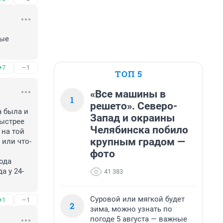
ые 
+7
–1
ТОП 5
«Все машины в
1
решето». Северо-
 была и 
Запад и окраины
ыстрее 
Челябинска побило
на той 
крупным градом —
или что-
фото
ода 
а у 24-
41 383
Суровой или мягкой будет
+1
–1
2
зима, можно узнать по
погоде 5 августа — важные