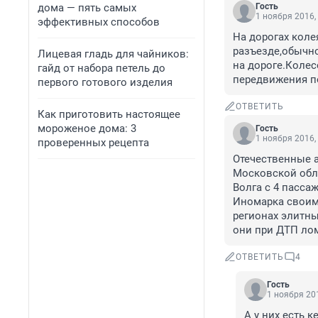
дома — пять самых
Гость
1 ноября 2016,
эффективных способов
На дорогах коле
разъезде,обычно
Лицевая гладь для чайников:
на дороге.Колесо
гайд от набора петель до
передвижения п
первого готового изделия
ОТВЕТИТЬ
Как приготовить настоящее
мороженое дома: 3
Гость
1 ноября 2016,
проверенных рецепта
Отечественные ав
Московской обла
Волга с 4 пасса
Иномарка своим 
регионах элитны
они при ДТП ло
ОТВЕТИТЬ
4
Гость
1 ноября 201
А у них есть 