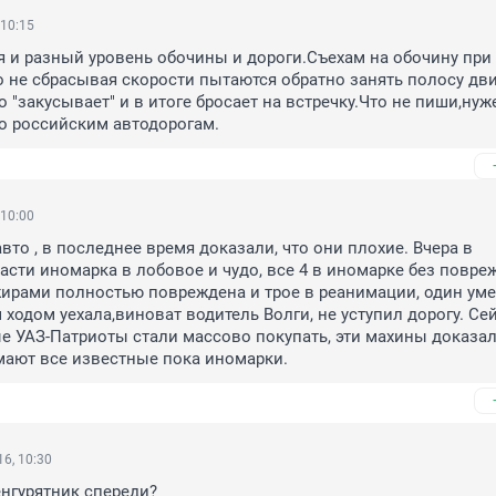
 10:15
я и разный уровень обочины и дороги.Съехам на обочину при 
 не сбрасывая скорости пытаются обратно занять полосу дви
 "закусывает" и в итоге бросает на встречку.Что не пиши,нуже
о российским автодорогам.
 10:00
то , в последнее время доказали, что они плохие. Вчера в 
сти иномарка в лобовое и чудо, все 4 в иномарке без повреж
жирами полностью повреждена и трое в реанимации, один умер
ходом уехала,виноват водитель Волги, не уступил дорогу. Сей
е УАЗ-Патриоты стали массово покупать, эти махины доказали
мают все известные пока иномарки.
6, 10:30
кенгурятник спереди?